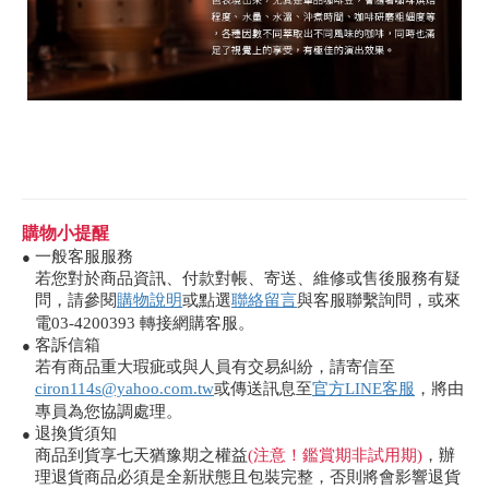
購物小提醒
一般客服服務
●
若您對於商品資訊、付款對帳、寄送、維修或售後服務有疑
問，請參閱
購物說明
或點選
聯絡留言
與客服聯繫詢問，或來
電03-4200393 轉接網購客服。
客訴信箱
●
若有商品重大瑕疵或與人員有交易糾紛，請寄信至
ciron114s@yahoo.com.tw
或傳送訊息至
官方LINE客服
，將由
專員為您協調處理。
退換貨須知
●
商品到貨享七天猶豫期之權益
(注意！鑑賞期非試用期)
，辦
理退貨商品必須是全新狀態且包裝完整，否則將會影響退貨