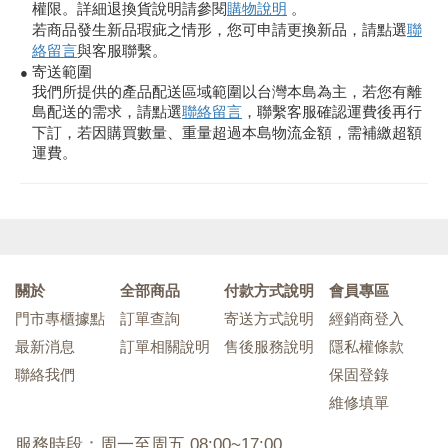
權限。詳細退換貨說明請參閱
購物說明
。
若商品發生新品瑕疵之情形，您可申請更換新品，請點選
聯
絡留言
與客服聯繫。
寄送範圍
●
我們所提供的產品配送區域範圍以台灣本島為主，若您有離
島配送的需求，請點選
聯絡留言
，聯繫客服確認運費後再行
下訂，若因購買數量、重量超過本島物流金額，需補繳超額
運費。
關於
全部商品
付款方式說明
會員專區
門市專櫃據點
訂單查詢
寄送方式說明
經銷商登入
最新消息
訂單相關說明
售後服務說明
隱私權條款
聯絡我們
保固登錄
維修填單
服務時段：周一至周五 08:00~17:00