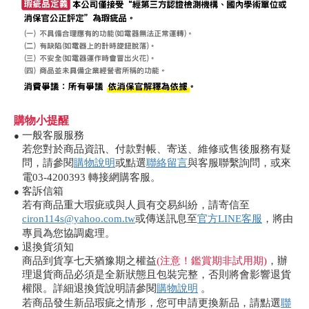
購物小提醒
一般客服服務
●
若您對於商品資訊、付款對帳、寄送、維修或售後服務有疑
問，請參閱
購物說明
或點選
聯絡留言
與客服聯繫詢問，或來
電03-4200393 轉接網購客服。
客訴信箱
●
若有商品重大瑕疵或與人員有交易糾紛，請寄信至
ciron114s@yahoo.com.tw
或傳送訊息至
官方LINE客服
，將由
專員為您協調處理。
退換貨須知
●
商品到貨享七天猶豫期之權益
(注意！鑑賞期非試用期)
，辦
理退貨商品必須是全新狀態且包裝完整，否則將會影響退貨
權限。詳細退換貨說明請參閱
購物說明
。
若商品發生新品瑕疵之情形，您可申請更換新品，請點選
聯