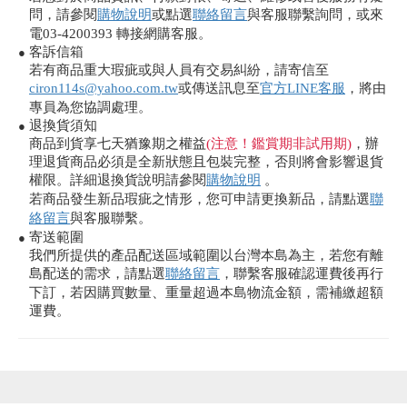
問，請參閱
購物說明
或點選
聯絡留言
與客服聯繫詢問，或來
電03-4200393 轉接網購客服。
客訴信箱
●
若有商品重大瑕疵或與人員有交易糾紛，請寄信至
ciron114s@yahoo.com.tw
或傳送訊息至
官方LINE客服
，將由
專員為您協調處理。
退換貨須知
●
商品到貨享七天猶豫期之權益
(注意！鑑賞期非試用期)
，辦
理退貨商品必須是全新狀態且包裝完整，否則將會影響退貨
權限。詳細退換貨說明請參閱
購物說明
。
若商品發生新品瑕疵之情形，您可申請更換新品，請點選
聯
絡留言
與客服聯繫。
寄送範圍
●
我們所提供的產品配送區域範圍以台灣本島為主，若您有離
島配送的需求，請點選
聯絡留言
，聯繫客服確認運費後再行
下訂，若因購買數量、重量超過本島物流金額，需補繳超額
運費。