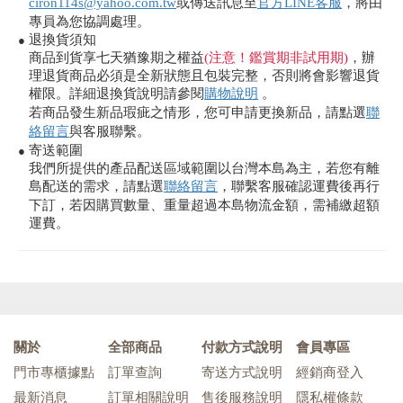
ciron114s@yahoo.com.tw
或傳送訊息至
官方LINE客服
，將由
專員為您協調處理。
退換貨須知
●
商品到貨享七天猶豫期之權益
(注意！鑑賞期非試用期)
，辦
理退貨商品必須是全新狀態且包裝完整，否則將會影響退貨
權限。詳細退換貨說明請參閱
購物說明
。
若商品發生新品瑕疵之情形，您可申請更換新品，請點選
聯
絡留言
與客服聯繫。
寄送範圍
●
我們所提供的產品配送區域範圍以台灣本島為主，若您有離
島配送的需求，請點選
聯絡留言
，聯繫客服確認運費後再行
下訂，若因購買數量、重量超過本島物流金額，需補繳超額
運費。
關於
全部商品
付款方式說明
會員專區
門市專櫃據點
訂單查詢
寄送方式說明
經銷商登入
最新消息
訂單相關說明
售後服務說明
隱私權條款