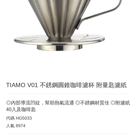
TIAMO V01 不銹鋼圓錐咖啡濾杯 附量匙濾紙
◎內部導流凹紋，幫助熱氣流通 ◎不銹鋼材質佳 ◎附濾紙
40入及咖啡匙
代碼
HG5033
人氣
8974