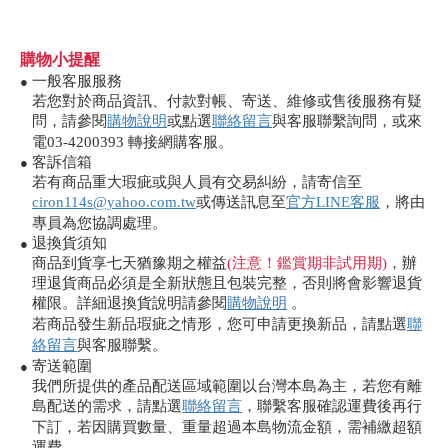
購物小提醒
一般客服服務
●
若您對於商品資訊、付款對帳、寄送、維修或售後服務有疑
問，請參閱
購物說明
或點選
聯絡留言
與客服聯繫詢問，或來
電03-4200393 轉接網購客服。
客訴信箱
●
若有商品重大瑕疵或與人員有交易糾紛，請寄信至
ciron114s@yahoo.com.tw
或傳送訊息至
官方LINE客服
，將由
專員為您協調處理。
退換貨須知
●
商品到貨享七天猶豫期之權益
(注意！鑑賞期非試用期)
，辦
理退貨商品必須是全新狀態且包裝完整，否則將會影響退貨
權限。詳細退換貨說明請參閱
購物說明
。
若商品發生新品瑕疵之情形，您可申請更換新品，請點選
聯
絡留言
與客服聯繫。
寄送範圍
●
我們所提供的產品配送區域範圍以台灣本島為主，若您有離
島配送的需求，請點選
聯絡留言
，聯繫客服確認運費後再行
下訂，若因購買數量、重量超過本島物流金額，需補繳超額
運費。