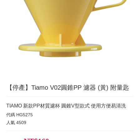
【停產】Tiamo V02圓錐PP 濾器 (黃) 附量匙
TIAMO 新款PP材質濾杯 圓錐V型款式 使用方便易清洗
代碼
HG5275
人氣
4509