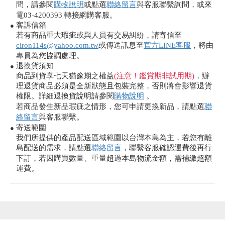
問，請參閱
購物說明
或點選
聯絡留言
與客服聯繫詢問，或來
電03-4200393 轉接網購客服。
客訴信箱
●
若有商品重大瑕疵或與人員有交易糾紛，請寄信至
ciron114s@yahoo.com.tw
或傳送訊息至
官方LINE客服
，將由
專員為您協調處理。
退換貨須知
●
商品到貨享七天猶豫期之權益
(注意！鑑賞期非試用期)
，辦
理退貨商品必須是全新狀態且包裝完整，否則將會影響退貨
權限。詳細退換貨說明請參閱
購物說明
。
若商品發生新品瑕疵之情形，您可申請更換新品，請點選
聯
絡留言
與客服聯繫。
寄送範圍
●
我們所提供的產品配送區域範圍以台灣本島為主，若您有離
島配送的需求，請點選
聯絡留言
，聯繫客服確認運費後再行
下訂，若因購買數量、重量超過本島物流金額，需補繳超額
運費。