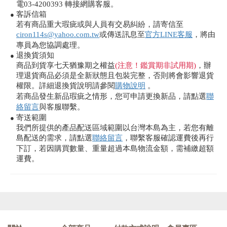
電03-4200393 轉接網購客服。
客訴信箱
●
若有商品重大瑕疵或與人員有交易糾紛，請寄信至
ciron114s@yahoo.com.tw
或傳送訊息至
官方LINE客服
，將由
專員為您協調處理。
退換貨須知
●
商品到貨享七天猶豫期之權益
(注意！鑑賞期非試用期)
，辦
理退貨商品必須是全新狀態且包裝完整，否則將會影響退貨
權限。詳細退換貨說明請參閱
購物說明
。
若商品發生新品瑕疵之情形，您可申請更換新品，請點選
聯
絡留言
與客服聯繫。
寄送範圍
●
我們所提供的產品配送區域範圍以台灣本島為主，若您有離
島配送的需求，請點選
聯絡留言
，聯繫客服確認運費後再行
下訂，若因購買數量、重量超過本島物流金額，需補繳超額
運費。