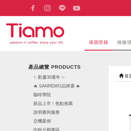
保固登錄
維修
產品總覽 PRODUCTS
首
✨ 歡慶30週年 ✨
🔥 SANREMO品牌週 🔥
咖啡學院
新品上市！焦點推薦
說明書與服務
交機案例
中租分期專區