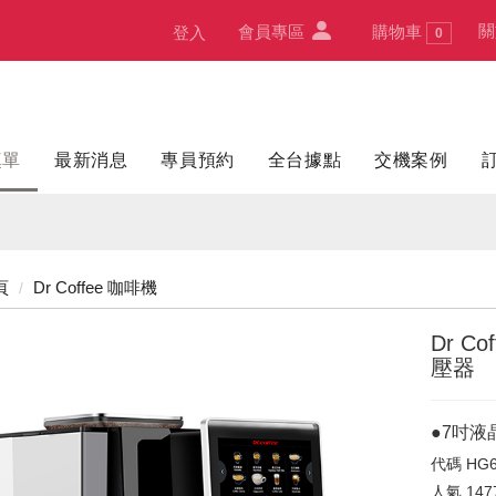
關
會員專區
購物車
登入
0
填單
最新消息
專員預約
全台據點
交機案例
頁
Dr Coffee 咖啡機
Dr Co
壓器
●7吋液
代碼
HG6
人氣
147