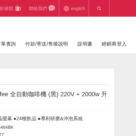
於禧龍
聯絡我們
english
訂單查詢
付款/寄送/售後說明
說明書
經銷商登入
ffee 全自動咖啡機 (黑) 220V + 2000w 升
晶螢幕 ●24種飲品 ●專利研磨&沖泡系統
484BK
77