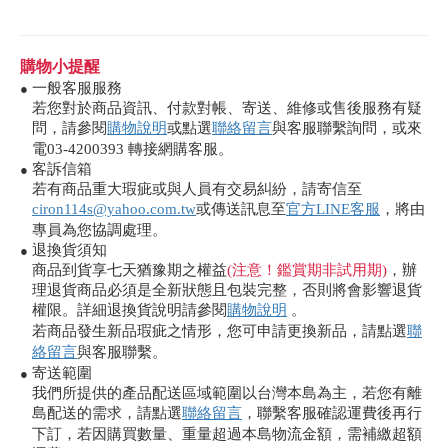
購物小提醒
一般客服服務
●
若您對於商品資訊、付款對帳、寄送、維修或售後服務有疑
問，請參閱
購物說明
或點選
聯絡留言
與客服聯繫詢問，或來
電03-4200393 轉接網購客服。
客訴信箱
●
若有商品重大瑕疵或與人員有交易糾紛，請寄信至
ciron114s@yahoo.com.tw
或傳送訊息至
官方LINE客服
，將由
專員為您協調處理。
退換貨須知
●
商品到貨享七天猶豫期之權益
(注意！鑑賞期非試用期)
，辦
理退貨商品必須是全新狀態且包裝完整，否則將會影響退貨
權限。詳細退換貨說明請參閱
購物說明
。
若商品發生新品瑕疵之情形，您可申請更換新品，請點選
聯
絡留言
與客服聯繫。
寄送範圍
●
我們所提供的產品配送區域範圍以台灣本島為主，若您有離
島配送的需求，請點選
聯絡留言
，聯繫客服確認運費後再行
下訂，若因購買數量、重量超過本島物流金額，需補繳超額