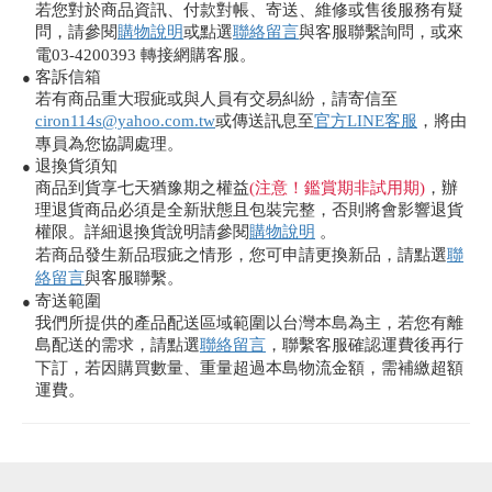
若您對於商品資訊、付款對帳、寄送、維修或售後服務有疑
問，請參閱
購物說明
或點選
聯絡留言
與客服聯繫詢問，或來
電03-4200393 轉接網購客服。
客訴信箱
●
若有商品重大瑕疵或與人員有交易糾紛，請寄信至
ciron114s@yahoo.com.tw
或傳送訊息至
官方LINE客服
，將由
專員為您協調處理。
退換貨須知
●
商品到貨享七天猶豫期之權益
(注意！鑑賞期非試用期)
，辦
理退貨商品必須是全新狀態且包裝完整，否則將會影響退貨
權限。詳細退換貨說明請參閱
購物說明
。
若商品發生新品瑕疵之情形，您可申請更換新品，請點選
聯
絡留言
與客服聯繫。
寄送範圍
●
我們所提供的產品配送區域範圍以台灣本島為主，若您有離
島配送的需求，請點選
聯絡留言
，聯繫客服確認運費後再行
下訂，若因購買數量、重量超過本島物流金額，需補繳超額
運費。