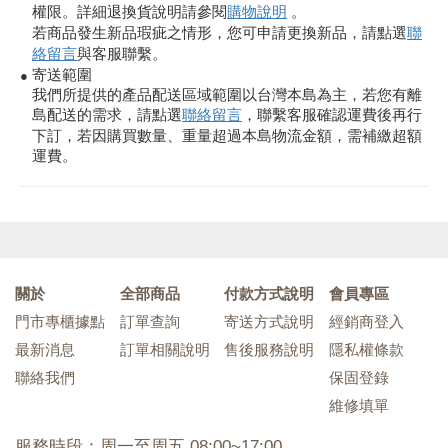
權限。詳細退換貨說明請參閱
購物說明
。
若商品發生新品瑕疵之情形，您可申請更換新品，請點選
聯
絡留言
與客服聯繫。
寄送範圍
●
我們所提供的產品配送區域範圍以台灣本島為主，若您有離
島配送的需求，請點選
聯絡留言
，聯繫客服確認運費後再行
下訂，若因購買數量、重量超過本島物流金額，需補繳超額
運費。
關於
全部商品
付款方式說明
會員專區
門市專櫃據點
訂單查詢
寄送方式說明
經銷商登入
最新消息
訂單相關說明
售後服務說明
隱私權條款
聯絡我們
保固登錄
維修填單
服務時段：周一至周五 08:00~17:00