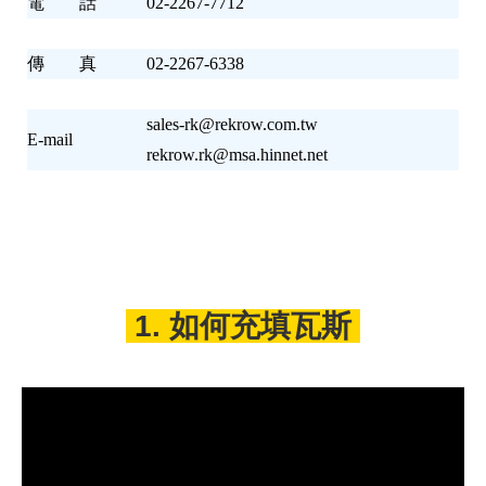
電 話
02-2267-7712
傳 真
02-2267-6338
sales-rk@rekrow.com.tw
E-mail
rekrow.rk@msa.hinnet.net
1. 如何充填瓦斯