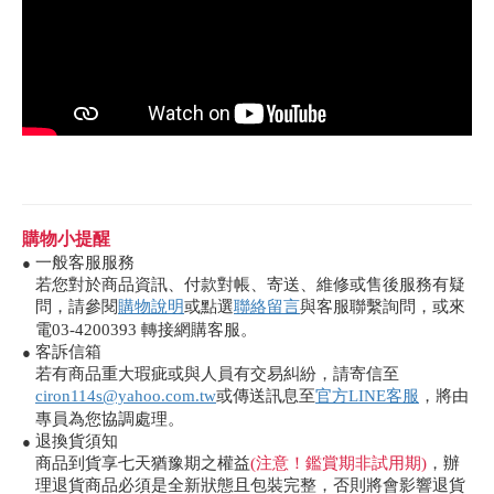
購物小提醒
一般客服服務
●
若您對於商品資訊、付款對帳、寄送、維修或售後服務有疑
問，請參閱
購物說明
或點選
聯絡留言
與客服聯繫詢問，或來
電03-4200393 轉接網購客服。
客訴信箱
●
若有商品重大瑕疵或與人員有交易糾紛，請寄信至
ciron114s@yahoo.com.tw
或傳送訊息至
官方LINE客服
，將由
專員為您協調處理。
退換貨須知
●
商品到貨享七天猶豫期之權益
(注意！鑑賞期非試用期)
，辦
理退貨商品必須是全新狀態且包裝完整，否則將會影響退貨