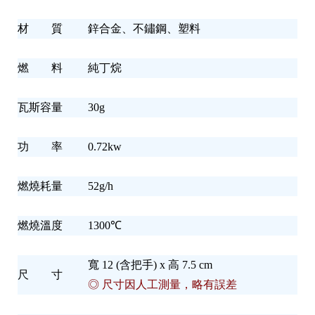
材 質
鋅合金、不鏽鋼、塑料
燃 料
純丁烷
瓦斯容量
30g
功 率
0.72kw
燃燒耗量
52g/h
燃燒溫度
1300℃
寬 12 (含把手) x 高 7.5 cm
尺 寸
◎ 尺寸因人工測量，略有誤差