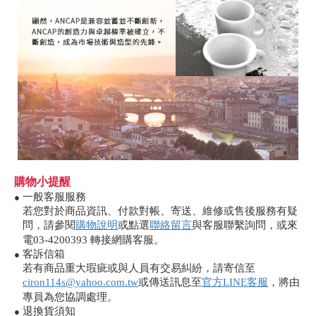
購物小提醒
一般客服服務
●
若您對於商品資訊、付款對帳、寄送、維修或售後服務有疑
問，請參閱
購物說明
或點選
聯絡留言
與客服聯繫詢問，或來
電03-4200393 轉接網購客服。
客訴信箱
●
若有商品重大瑕疵或與人員有交易糾紛，請寄信至
ciron114s@yahoo.com.tw
或傳送訊息至
官方LINE客服
，將由
專員為您協調處理。
退換貨須知
●