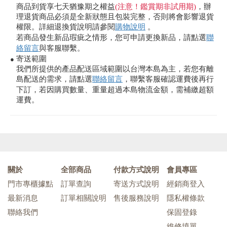
商品到貨享七天猶豫期之權益
(注意！鑑賞期非試用期)
，辦
理退貨商品必須是全新狀態且包裝完整，否則將會影響退貨
權限。詳細退換貨說明請參閱
購物說明
。
若商品發生新品瑕疵之情形，您可申請更換新品，請點選
聯
絡留言
與客服聯繫。
寄送範圍
●
我們所提供的產品配送區域範圍以台灣本島為主，若您有離
島配送的需求，請點選
聯絡留言
，聯繫客服確認運費後再行
下訂，若因購買數量、重量超過本島物流金額，需補繳超額
運費。
關於
全部商品
付款方式說明
會員專區
門市專櫃據點
訂單查詢
寄送方式說明
經銷商登入
最新消息
訂單相關說明
售後服務說明
隱私權條款
聯絡我們
保固登錄
維修填單