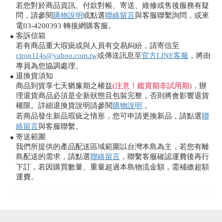
若您對於商品資訊、付款對帳、寄送、維修或售後服務有疑
問，請參閱
購物說明
或點選
聯絡留言
與客服聯繫詢問，或來
電03-4200393 轉接網購客服。
客訴信箱
●
若有商品重大瑕疵或與人員有交易糾紛，請寄信至
ciron114s@yahoo.com.tw
或傳送訊息至
官方LINE客服
，將由
專員為您協調處理。
退換貨須知
●
商品到貨享七天猶豫期之權益
(注意！鑑賞期非試用期)
，辦
理退貨商品必須是全新狀態且包裝完整，否則將會影響退貨
權限。詳細退換貨說明請參閱
購物說明
。
若商品發生新品瑕疵之情形，您可申請更換新品，請點選
聯
絡留言
與客服聯繫。
寄送範圍
●
我們所提供的產品配送區域範圍以台灣本島為主，若您有離
島配送的需求，請點選
聯絡留言
，聯繫客服確認運費後再行
下訂，若因購買數量、重量超過本島物流金額，需補繳超額
運費。