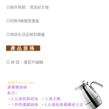
◎操作簡易、清洗好方便
◎內附4種圖形畫板
◎增添生活品味和樂趣
產 品 規 格
◎ 材 質：優質不鏽鋼