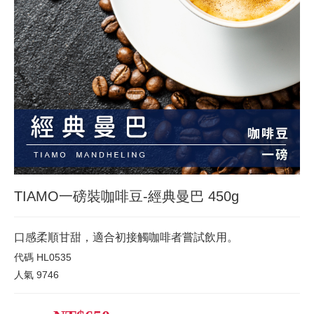
TIAMO一磅裝咖啡豆-經典曼巴 450g
口感柔順甘甜，適合初接觸咖啡者嘗試飲用。
代碼
HL0535
人氣
9746