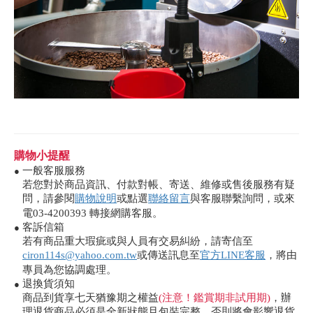
購物小提醒
一般客服服務
●
若您對於商品資訊、付款對帳、寄送、維修或售後服務有疑
問，請參閱
購物說明
或點選
聯絡留言
與客服聯繫詢問，或來
電03-4200393 轉接網購客服。
客訴信箱
●
若有商品重大瑕疵或與人員有交易糾紛，請寄信至
ciron114s@yahoo.com.tw
或傳送訊息至
官方LINE客服
，將由
專員為您協調處理。
退換貨須知
●
商品到貨享七天猶豫期之權益
(注意！鑑賞期非試用期)
，辦
理退貨商品必須是全新狀態且包裝完整，否則將會影響退貨