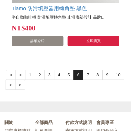
Tiamo 防滑填壓器用轉角墊 黑色
半自動咖啡機 防滑填壓轉角墊 止滑底墊設計 品牌l...
NT
$400
詳細介紹
立即購買
≤
<
1
2
3
4
5
6
7
8
9
10
>
≥
關於
全部商品
付款方式說明
會員專區
門市專櫃據點
訂單查詢
寄送方式說明
經銷商登入