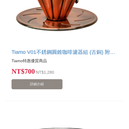
Tiamo V01不銹鋼圓錐咖啡濾器組 (古銅) 附量匙濾紙
Tiamo特惠優質商品
NT$700
NT
$1,280
詳細介紹
機