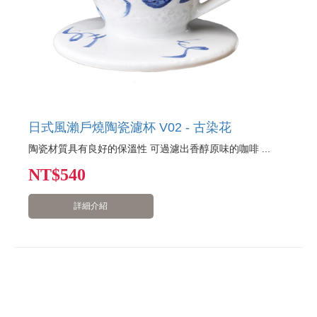
日式風瀨戶燒陶瓷濾杯 V02 - 古染花
陶瓷材質具有良好的保溫性 可過濾出香醇原味的咖啡 ...
NT
$540
詳細介紹