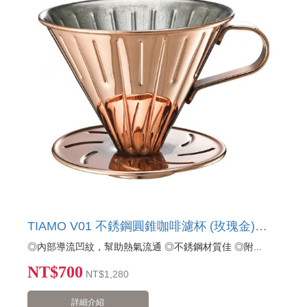
TIAMO V01 不銹鋼圓錐咖啡濾杯 (玫瑰金)附量匙濾紙
◎內部導流凹紋，幫助熱氣流通 ◎不銹鋼材質佳 ◎附...
NT$700
NT
$1,280
詳細介紹