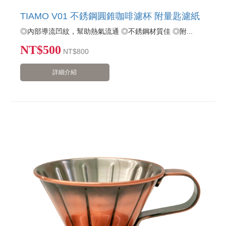
TIAMO V01 不銹鋼圓錐咖啡濾杯 附量匙濾紙
◎內部導流凹紋，幫助熱氣流通 ◎不銹鋼材質佳 ◎附...
NT$500
NT
$800
詳細介紹