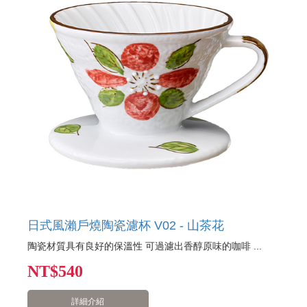
日式風瀨戶燒陶瓷濾杯 V02 - 山茶花
陶瓷材質具有良好的保溫性 可過濾出香醇原味的咖啡 ...
NT
$540
詳細介紹