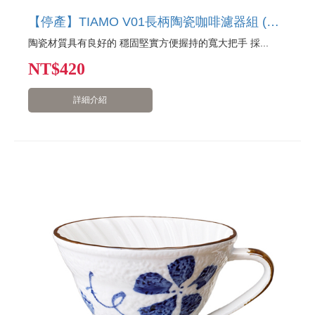
【停產】TIAMO V01長柄陶瓷咖啡濾器組 (咖啡) )附濾紙量匙
陶瓷材質具有良好的 穩固堅實方便握持的寬大把手 採...
NT
$420
詳細介紹