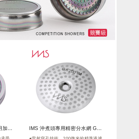
IMS - E&B Lab 沖煮頭專用加強型精密分水網 - 奈米石英塗層 MA200RNT
IMS 沖煮頭專用精密分水網 GA200IM
夠承受
●雷射穿孔技術，200微米的精準過濾