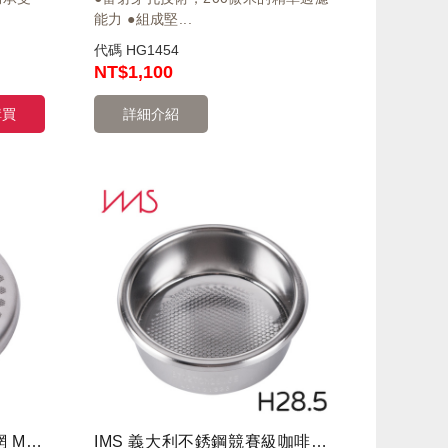
能力 ●組成堅...
代碼
HG1454
NT
$1,100
購買
詳細介紹
IMS 沖煮頭專用精密分水網 MA200IM
IMS 義大利不銹鋼競賽級咖啡粉杯 B702TCH28.5E 高28.5mm / 粉量20-22g / 58.5mm