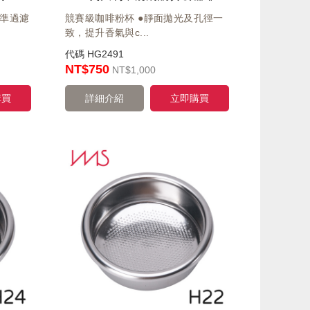
精準過濾
競賽級咖啡粉杯 ●靜面拋光及孔徑一
致，提升香氣與c...
代碼
HG2491
NT$750
NT
$1,000
購買
詳細介紹
立即購買