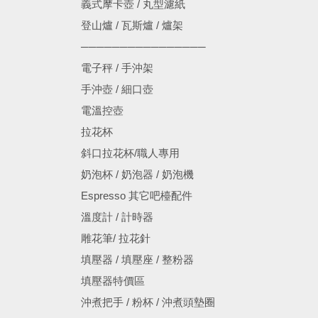
義式摩卡壺 / 丸型濾紙
登山爐 / 瓦斯爐 / 爐架
────────────────
電子秤 / 手沖架
手沖壺 / 細口壺
電溫控壺
拉花杯
斜口拉花杯/職人專用
奶泡杯 / 奶泡器 / 奶泡機
Espresso 其它吧檯配件
溫度計 / 計時器
雕花筆/ 拉花針
填壓器 / 填壓座 / 整粉器
填壓器特價區
沖煮把手 / 粉杯 / 沖煮頭墊圈