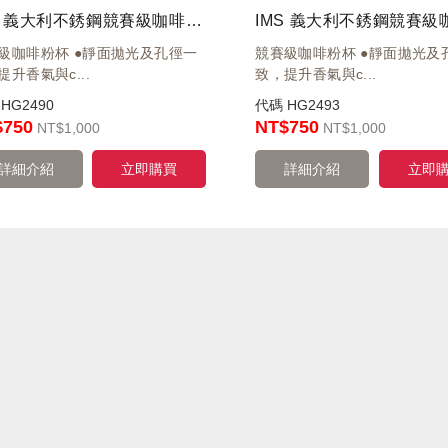
IMS 義大利不銹鋼競賽級咖啡粉杯 B702TCH26E 高26mm / 粉量18-20g / 58.5mm
級咖啡粉杯 ●靜面拋光及孔徑一
競賽級咖啡粉杯 ●靜面拋光及
提升香氣與c...
致，提升香氣與c...
碼
HG2490
代碼
HG2493
$750
NT$750
NT
$1,000
NT
$1,000
詳細介紹
立即購買
詳細介紹
立即