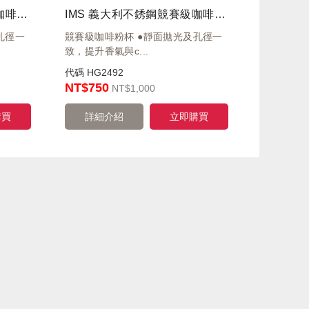
IMS 義大利不銹鋼競賽級咖啡粉杯 B702TCH24E 高24mm / 粉量16-18g / 58.5mm
IMS 義大利不銹鋼競賽級咖啡粉杯 B702TCH22E/PA 高22mm / 粉量14-16g / 58.5mm
孔徑一
競賽級咖啡粉杯 ●靜面拋光及孔徑一
致，提升香氣與c...
代碼
HG2492
NT$750
NT
$1,000
購買
詳細介紹
立即購買