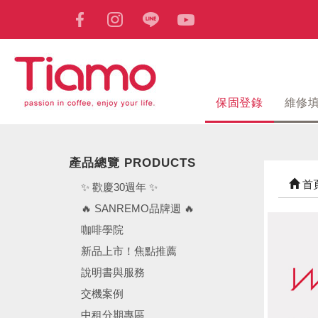
保固登錄
維修
產品總覽 PRODUCTS
首
✨ 歡慶30週年 ✨
🔥 SANREMO品牌週 🔥
咖啡學院
新品上市！焦點推薦
說明書與服務
交機案例
中租分期專區