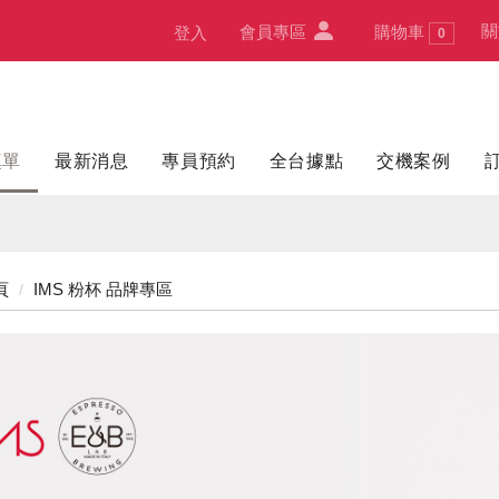
關
會員專區
購物車
登入
0
填單
最新消息
專員預約
全台據點
交機案例
頁
IMS 粉杯 品牌專區