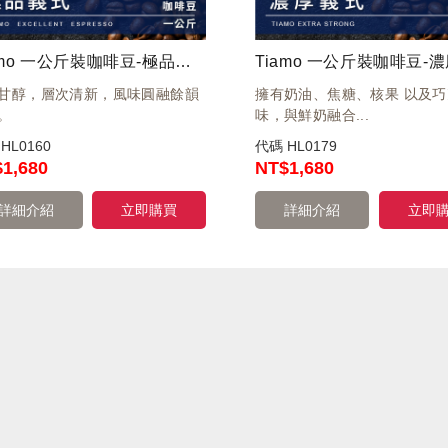
Tiamo 一公斤裝咖啡豆-極品義式 1kg
甘醇，層次清新，風味圓融餘韻
擁有奶油、焦糖、核果 以及
。
味，與鮮奶融合...
碼
HL0160
代碼
HL0179
$1,680
NT
$1,680
詳細介紹
立即購買
詳細介紹
立即