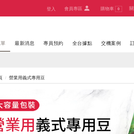
關
會員專區
購物車
登入
0
填單
最新消息
專員預約
全台據點
交機案例
頁
營業用義式專用豆