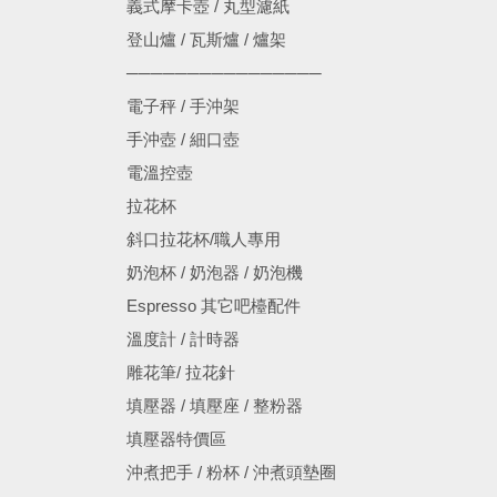
義式摩卡壺 / 丸型濾紙
登山爐 / 瓦斯爐 / 爐架
────────────────
電子秤 / 手沖架
手沖壺 / 細口壺
電溫控壺
拉花杯
斜口拉花杯/職人專用
奶泡杯 / 奶泡器 / 奶泡機
Espresso 其它吧檯配件
溫度計 / 計時器
雕花筆/ 拉花針
填壓器 / 填壓座 / 整粉器
填壓器特價區
沖煮把手 / 粉杯 / 沖煮頭墊圈