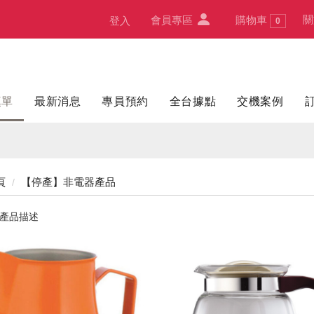
關
會員專區
購物車
登入
0
填單
最新消息
專員預約
全台據點
交機案例
頁
【停產】非電器產品
產品描述