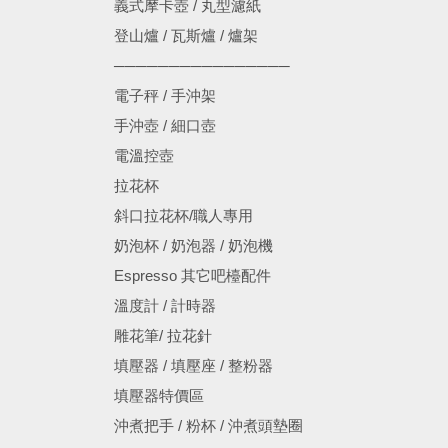
義式摩卡壺 / 丸型濾紙
登山爐 / 瓦斯爐 / 爐架
────────────────
電子秤 / 手沖架
手沖壺 / 細口壺
電溫控壺
拉花杯
斜口拉花杯/職人專用
奶泡杯 / 奶泡器 / 奶泡機
Espresso 其它吧檯配件
溫度計 / 計時器
雕花筆/ 拉花針
填壓器 / 填壓座 / 整粉器
填壓器特價區
沖煮把手 / 粉杯 / 沖煮頭墊圈