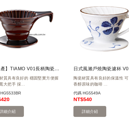
【停產】TIAMO V01長柄陶瓷咖啡濾器組 (咖啡) )附濾紙量匙
材質具有良好的 穩固堅實方便握
陶瓷材質具有良好的保溫性 
寬大把手 採...
香醇原味的咖啡 ...
碼
HG5533BR
代碼
HG5549A
$420
NT
$540
詳細介紹
詳細介紹