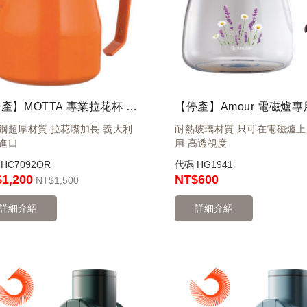
【停產】MOTTA 專業拉花杯 奶泡杯 350ml 橘
鋼超厚材質 拉花嘴加長 義大利
耐熱玻璃材質 只可在電磁爐
進口
用 高透視度
碼
HC7092OR
代碼
HG1941
1,200
NT
$600
NT
$1,500
詳細介紹
詳細介紹