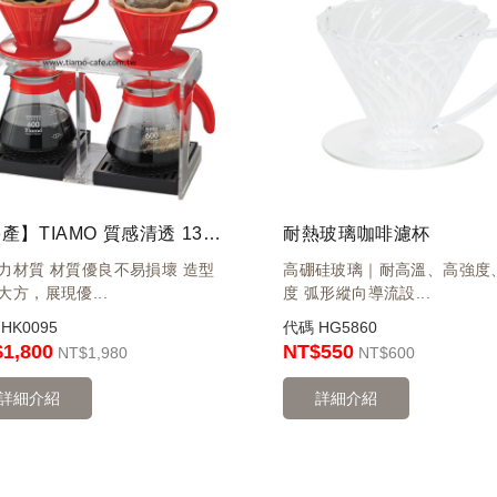
【停產】TIAMO 質感清透 1306 方形手沖架(雙孔)
耐熱玻璃咖啡濾杯
力材質 材質優良不易損壞 造型
高硼硅玻璃｜耐高溫、高強度
大方，展現優...
度 弧形縱向導流設...
碼
HK0095
代碼
HG5860
1,800
NT$550
NT
$1,980
NT
$600
詳細介紹
詳細介紹