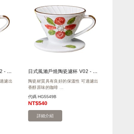
日式風瀨戶燒陶瓷濾杯 V02 - 古染花
日式風瀨戶燒陶瓷濾杯 V02 - 山茶花
可過濾出
陶瓷材質具有良好的保溫性 可過濾出
香醇原味的咖啡 ...
代碼
HG5549B
NT
$540
詳細介紹