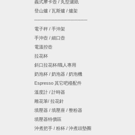
義式摩卡壺 / 丸型濾紙
登山爐 / 瓦斯爐 / 爐架
────────────────
電子秤 / 手沖架
手沖壺 / 細口壺
電溫控壺
拉花杯
斜口拉花杯/職人專用
奶泡杯 / 奶泡器 / 奶泡機
Espresso 其它吧檯配件
溫度計 / 計時器
雕花筆/ 拉花針
填壓器 / 填壓座 / 整粉器
填壓器特價區
沖煮把手 / 粉杯 / 沖煮頭墊圈