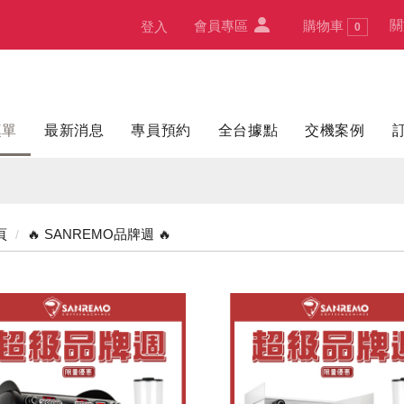
關
會員專區
購物車
登入
0
填單
最新消息
專員預約
全台據點
交機案例
頁
🔥 SANREMO品牌週 🔥