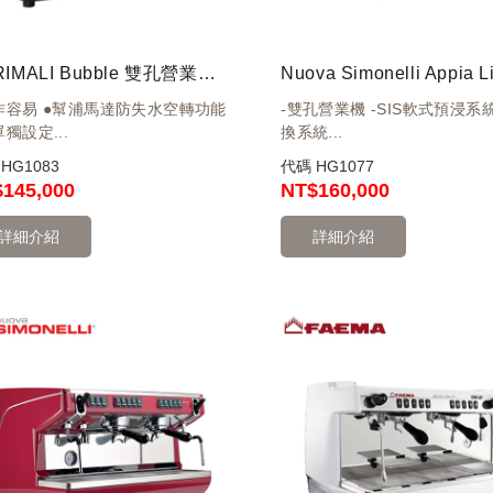
CARIMALI Bubble 雙孔營業機 220V 黑-高杯版
作容易 ●幫浦馬達防失水空轉功能
-雙孔營業機 -SIS軟式預浸系統
獨設定...
換系統...
碼
HG1083
代碼
HG1077
$145,000
NT
$160,000
詳細介紹
詳細介紹