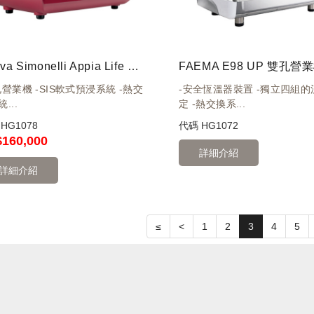
Nuova Simonelli Appia Life 雙孔營業機 紅 220V
孔營業機 -SIS軟式預浸系統 -熱交
-安全恆溫器裝置 -獨立四組的
...
定 -熱交換系...
碼
HG1078
代碼
HG1072
$160,000
詳細介紹
詳細介紹
≤
<
1
2
3
4
5