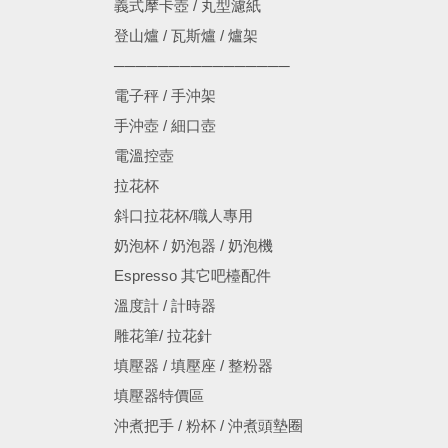
義式摩卡壺 / 丸型濾紙
登山爐 / 瓦斯爐 / 爐架
────────────────
電子秤 / 手沖架
手沖壺 / 細口壺
電溫控壺
拉花杯
斜口拉花杯/職人專用
奶泡杯 / 奶泡器 / 奶泡機
Espresso 其它吧檯配件
溫度計 / 計時器
雕花筆/ 拉花針
填壓器 / 填壓座 / 整粉器
填壓器特價區
沖煮把手 / 粉杯 / 沖煮頭墊圈