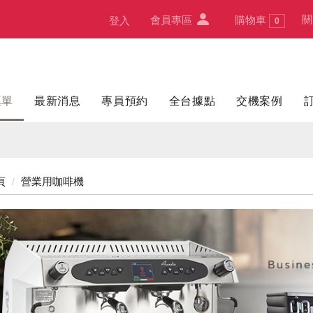
關
會員專區
購物車
登入
0
填單
最新消息
專員預約
全台據點
交機案例
頁
營業用咖啡機