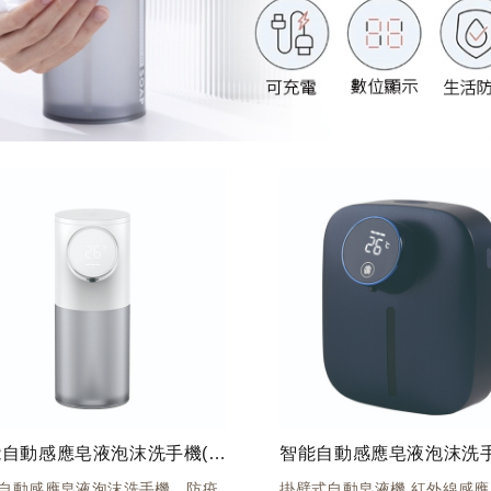
智能自動感應皂液泡沫洗手機(白)D101
自動感應皂液泡沫洗手機，防疫
掛壁式自動皂液機 紅外線感應