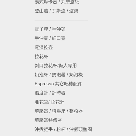
義式摩卡壺 / 丸型濾紙
登山爐 / 瓦斯爐 / 爐架
────────────────
電子秤 / 手沖架
手沖壺 / 細口壺
電溫控壺
拉花杯
斜口拉花杯/職人專用
奶泡杯 / 奶泡器 / 奶泡機
Espresso 其它吧檯配件
溫度計 / 計時器
雕花筆/ 拉花針
填壓器 / 填壓座 / 整粉器
填壓器特價區
沖煮把手 / 粉杯 / 沖煮頭墊圈