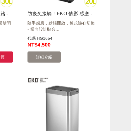
防疫免接觸！EKO 蝶韻 腳踏環境桶 30L 砂鋼 EK9377-30L
防疫免接觸！EKO 倩影 感應環境桶 20L 砂鋼 EK9233MT-20L
翼雙開
隨手感應，點觸開啟，模式隨心切換
- 橫向設計貼合...
代碼
HG1654
NT
$4,500
購買
詳細介紹