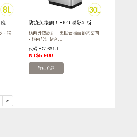
防疫免接觸！EKO 雅律 感應環境桶 8L 砂鋼 EK9229MT-8L
防疫免接觸！EKO 魅影X 感應環境桶 30L 砂鋼 EK9260RMT-30L
- 縱
橫向外觀設計，更貼合牆面節約空間
- 橫向設計貼合...
代碼
HG1661-1
NT
$5,900
詳細介紹
≥