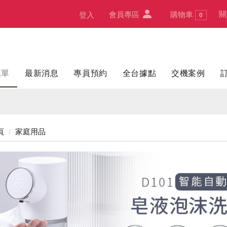
關
會員專區
購物車
登入
0
填單
最新消息
專員預約
全台據點
交機案例
頁
家庭用品