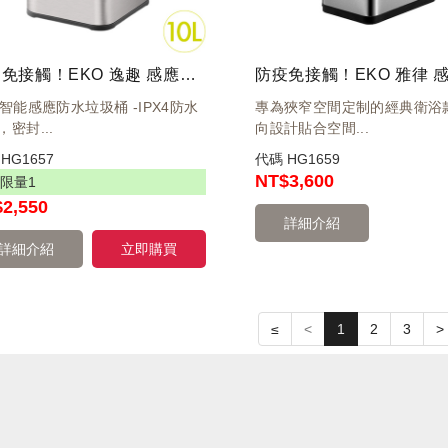
防疫免接觸！EKO 逸趣 感應環境桶 10L 灰鋼 EK9208RGMT-10L
O智能感應防水垃圾桶 -IPX4防水
專為狹窄空間定制的經典衛浴款 
，密封...
向設計貼合空間...
碼
HG1657
代碼
HG1659
NT
$3,600
限量
1
$2,550
詳細介紹
詳細介紹
立即購買
≤
<
1
2
3
>