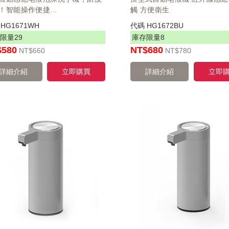
！智能操作便捷...
觸 方便衛生
碼
HG1671WH
代碼
HG1672BU
限量
29
庫存限量
8
$580
NT$680
NT
$660
NT
$780
詳細介紹
立即購買
詳細介紹
立即