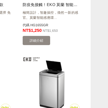
款
防疫免接觸！EKO 莫蘭 智能感應環境桶 8L 灰 IX6287P-GY-8L
選擇 免
極簡設計，智趣操控，煥然一新的感
官。莫蘭智能感應環...
代碼
HG1655GR
NT$1,250
NT
$1,650
詳細介紹