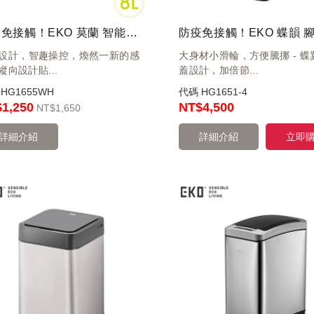
防疫免接觸！EKO 莫蘭 智能感應環境桶 8L 白 EK6287P-WH-8L
設計，智趣操控，煥然一新的感
大身材小滑輪，方便騰挪 - 蝶
 縱向設計貼...
蓋設計，加倍節...
碼
HG1655WH
代碼
HG1651-4
1,250
NT
$4,500
NT
$1,650
詳細介紹
詳細介紹
立即