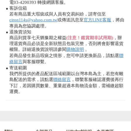
電03-4200393 轉接網購客服。
客訴信箱
●
若有商品重大瑕疵或與人員有交易糾紛，請寄信至
ciron114s@yahoo.com.tw
或傳送訊息至
官方LINE客服
，將由
專員為您協調處理。
退換貨須知
●
商品到貨享七天猶豫期之權益
(注意！鑑賞期非試用期)
，辦
理退貨商品必須是全新狀態且包裝完整，否則將會影響退貨
權限。詳細退換貨說明請參閱
購物說明
。
若商品發生新品瑕疵之情形，您可申請更換新品，請點選
聯
絡留言
與客服聯繫。
寄送範圍
●
我們所提供的產品配送區域範圍以台灣本島為主，若您有離
島配送的需求，請點選
聯絡留言
，聯繫客服確認運費後再行
下訂，若因購買數量、重量超過本島物流金額，需補繳超額
運費。