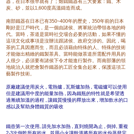
器，在日本很早就有了；熔鑄鐵器有三大要素：鐵、木
炭、砂，並以1,600度高溫鑄造而成。
南部鐵器在日本已有350~400年的歷史，350年前的日本
剛好是江戶時代，是一個由諸侯、將軍統治帶領各地的時
代。當時，茶道是當時社交場合必要的活動，如果不懂的
這項文化或事項是沒辦法跟諸侯、政府交涉的。因此，喝
茶的工具因應而生，而且必須藉由特殊的人、特殊的技術
才能做出精緻的鐵製茶具。當時能做茶道所需配件用具的
人很少，必須要有諸侯下令才能進行製作。而南部藩的領
地統治人就把會製作鐵器的工匠全集合起來，保護這項工
藝製作技術。
原廠建議使用炭火 , 電熱爐 , 瓦斯爐加熱 , 電磁爐可以使用
但是建議用中度的能量加熱 , 因為鐵瓶的特性就是希望透
過漸續加溫的過程 , 讓鐵質慢慢的釋放出來 , 增加飲水的口
感以及幫助身體鐵質的吸收
鐵壺第一次使用, 請先加水加熱 , 直到燒開為止 , 倒掉, 重複
2-3次倒乾所有的水 , 並用小火讓餘溫將所有的水份蒸發完