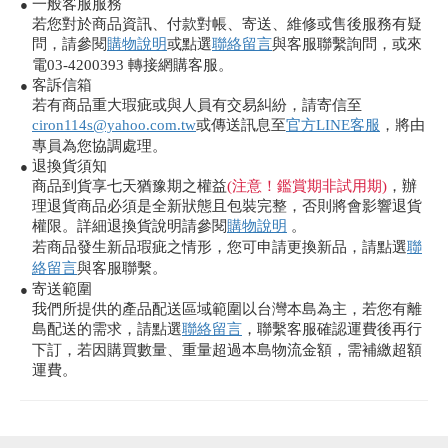
一般客服服務
●
若您對於商品資訊、付款對帳、寄送、維修或售後服務有疑
問，請參閱
購物說明
或點選
聯絡留言
與客服聯繫詢問，或來
電03-4200393 轉接網購客服。
客訴信箱
●
若有商品重大瑕疵或與人員有交易糾紛，請寄信至
ciron114s@yahoo.com.tw
或傳送訊息至
官方LINE客服
，將由
專員為您協調處理。
退換貨須知
●
商品到貨享七天猶豫期之權益
(注意！鑑賞期非試用期)
，辦
理退貨商品必須是全新狀態且包裝完整，否則將會影響退貨
權限。詳細退換貨說明請參閱
購物說明
。
若商品發生新品瑕疵之情形，您可申請更換新品，請點選
聯
絡留言
與客服聯繫。
寄送範圍
●
我們所提供的產品配送區域範圍以台灣本島為主，若您有離
島配送的需求，請點選
聯絡留言
，聯繫客服確認運費後再行
下訂，若因購買數量、重量超過本島物流金額，需補繳超額
運費。