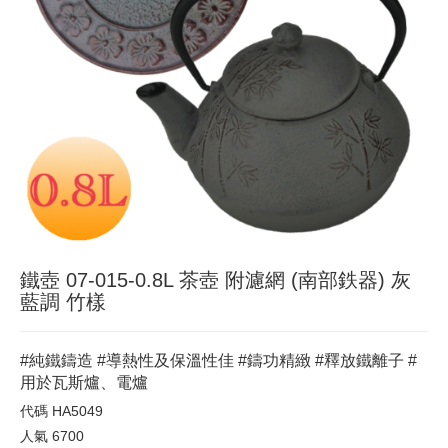
鐵壺 07-015-0.8L 茶壺 附濾網 (南部鉄器) 灰
藍調 竹樣
#純鐵鑄造 #導熱性及保溫性佳 #鑄功精緻 #釋放鐵離子 #
用於瓦斯爐、電爐
代碼
HA5049
人氣
6700