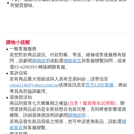
●
而變質變味。
購物小提醒
一般客服服務
●
若您對於商品資訊、付款對帳、寄送、維修或售後服務有疑
問，請參閱
購物說明
或點選
聯絡留言
與客服聯繫詢問，或來
電03-4200393 轉接網購客服。
客訴信箱
●
若有商品重大瑕疵或與人員有交易糾紛，請寄信至
ciron114s@yahoo.com.tw
或傳送訊息至
官方LINE客服
，將由
專員為您協調處理。
退換貨須知
●
商品到貨享七天猶豫期之權益
(注意！鑑賞期非試用期)
，辦
理退貨商品必須是全新狀態且包裝完整，否則將會影響退貨
權限。詳細退換貨說明請參閱
購物說明
。
若商品發生新品瑕疵之情形，您可申請更換新品，請點選
聯
絡留言
與客服聯繫。