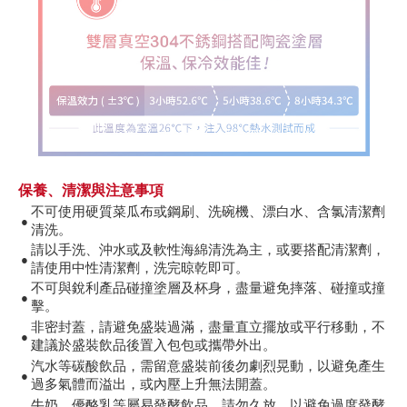
保養、清潔與注意事項
不可使用硬質菜瓜布或鋼刷、洗碗機、漂白水、含氯清潔劑
●
清洗。
請以手洗、沖水或及軟性海綿清洗為主，或要搭配清潔劑，
●
請使用中性清潔劑，洗完晾乾即可。
不可與銳利產品碰撞塗層及杯身，盡量避免摔落、碰撞或撞
●
擊。
非密封蓋，請避免盛裝過滿，盡量直立擺放或平行移動，不
●
建議於盛裝飲品後置入包包或攜帶外出。
汽水等碳酸飲品，需留意盛裝前後勿劇烈晃動，以避免產生
●
過多氣體而溢出，或內壓上升無法開蓋。
牛奶、優酪乳等屬易發酵飲品，請勿久放，以避免過度發酵