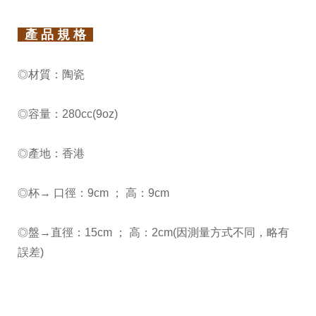
產 品 規 格
材質：陶瓷
◎
容量：280cc(9oz)
◎
產地：香港
◎
杯→ 口徑：9cm ； 高：9cm
◎
盤→直徑：15cm ； 高：2cm(因測量方式不同，略有
◎
誤差)