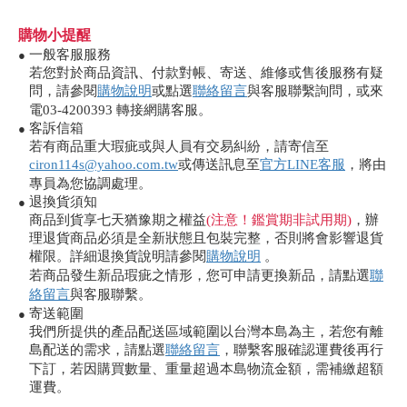
購物小提醒
一般客服服務
●
若您對於商品資訊、付款對帳、寄送、維修或售後服務有疑
問，請參閱
購物說明
或點選
聯絡留言
與客服聯繫詢問，或來
電03-4200393 轉接網購客服。
客訴信箱
●
若有商品重大瑕疵或與人員有交易糾紛，請寄信至
ciron114s@yahoo.com.tw
或傳送訊息至
官方LINE客服
，將由
專員為您協調處理。
退換貨須知
●
商品到貨享七天猶豫期之權益
(注意！鑑賞期非試用期)
，辦
理退貨商品必須是全新狀態且包裝完整，否則將會影響退貨
權限。詳細退換貨說明請參閱
購物說明
。
若商品發生新品瑕疵之情形，您可申請更換新品，請點選
聯
絡留言
與客服聯繫。
寄送範圍
●
我們所提供的產品配送區域範圍以台灣本島為主，若您有離
島配送的需求，請點選
聯絡留言
，聯繫客服確認運費後再行
下訂，若因購買數量、重量超過本島物流金額，需補繳超額
運費。