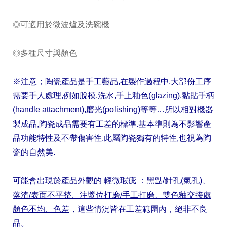
可適用於微波爐及洗碗機
◎
多種尺寸與顏色
◎
※注意；陶瓷產品是手工藝品,在製作過程中,大部份工序
需要手人處理,例如脫模,洗水,手上釉色(glazing),黏貼手柄
(handle attachment),磨光(polishing)等等…所以相對機器
製成品,陶瓷成品需要有工差的標準.基本準則為不影響產
品功能特性及不帶傷害性.此屬陶瓷獨有的特性,也視為陶
瓷的自然美.
可能會出現於產品外觀的 輕微瑕疵 ：
黑點/針孔(氣孔)、
落渣/表面不平整、注漿位打磨/手工打磨、雙色釉交接處
顏色不均、色差
，這些情況皆在工差範圍內，絕非不良
品。