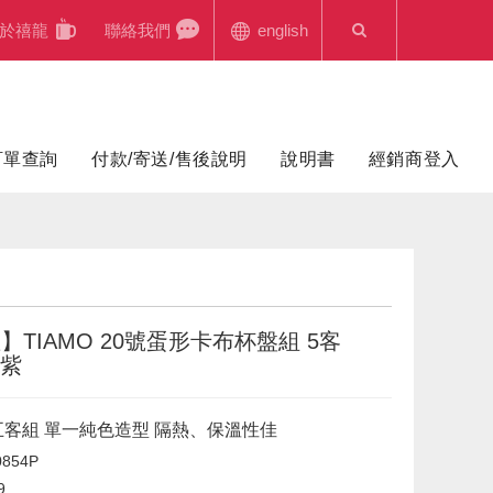
於禧龍
聯絡我們
english
訂單查詢
付款/寄送/售後說明
說明書
經銷商登入
】TIAMO 20號蛋形卡布杯盤組 5客
 紫
c 五客組 單一純色造型 隔熱、保溫性佳
854P
9