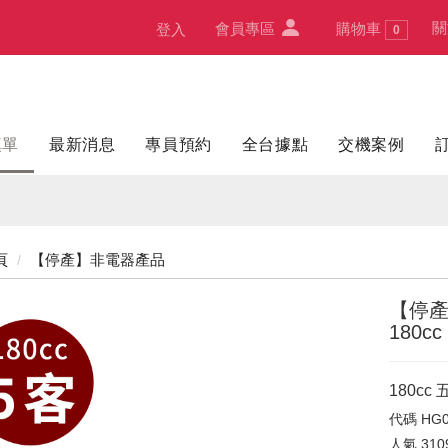
關
會員專區
購物車
登入
0
填單
最新消息
專員預約
全台據點
交機案例
頁
【停產】非電器產品
【停產
180cc
180c
代碼
HG0
人氣
310