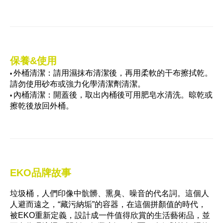
保養&使用
外桶清潔：請用濕抹布清潔後，再用柔軟的干布擦拭乾。
•
請勿使用砂布或強力化學清潔劑清潔。
內桶清潔：開蓋後，取出內桶後可用肥皂水清洗。晾乾或
•
擦乾後放回外桶。
EKO品牌故事
垃圾桶，人們印像中骯髒、熏臭、噪音的代名詞。這個人
人避而遠之，“藏污納垢”的容器，在這個拼顏值的時代，
被EKO重新定義，設計成一件值得欣賞的生活藝術品，並