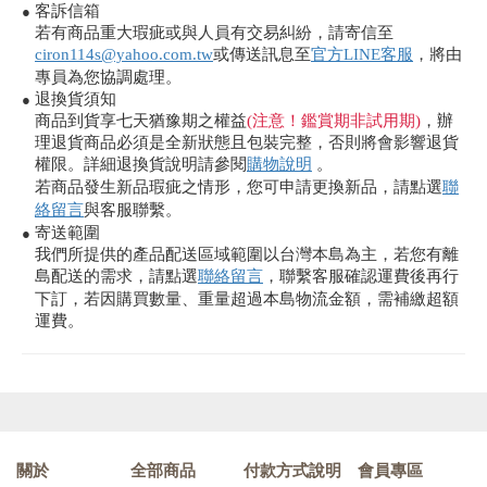
客訴信箱
●
若有商品重大瑕疵或與人員有交易糾紛，請寄信至
ciron114s@yahoo.com.tw
或傳送訊息至
官方LINE客服
，將由
專員為您協調處理。
退換貨須知
●
商品到貨享七天猶豫期之權益
(注意！鑑賞期非試用期)
，辦
理退貨商品必須是全新狀態且包裝完整，否則將會影響退貨
權限。詳細退換貨說明請參閱
購物說明
。
若商品發生新品瑕疵之情形，您可申請更換新品，請點選
聯
絡留言
與客服聯繫。
寄送範圍
●
我們所提供的產品配送區域範圍以台灣本島為主，若您有離
島配送的需求，請點選
聯絡留言
，聯繫客服確認運費後再行
下訂，若因購買數量、重量超過本島物流金額，需補繳超額
運費。
關於
全部商品
付款方式說明
會員專區