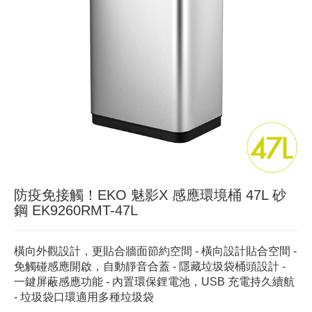
防疫免接觸！EKO 魅影X 感應環境桶 47L 砂
鋼 EK9260RMT-47L
橫向外觀設計，更貼合牆面節約空間 - 橫向設計貼合空間 -
免觸碰感應開啟，自動靜音合蓋 - 隱藏垃圾袋桶頭設計 -
一鍵屏蔽感應功能 - 內置環保鋰電池，USB 充電持久續航
- 垃圾袋口環適用多種垃圾袋