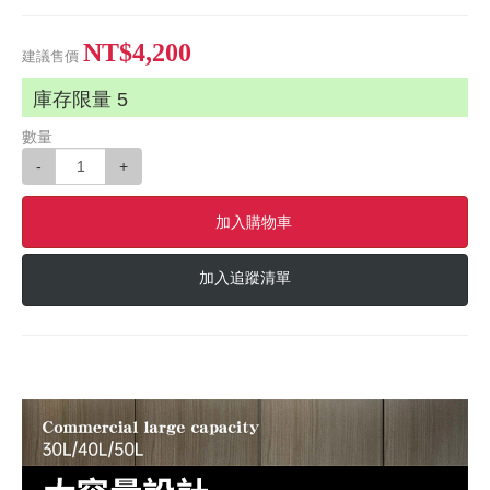
NT$4,200
建議售價
庫存限量
5
數量
-
+
加入購物車
加入追蹤清單