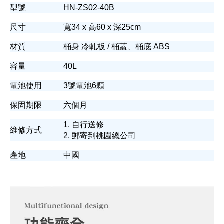
型號
HN-ZS02-40B
尺寸
寬34 x 高60 x 深25cm
材質
桶身 冷軋板 / 桶蓋、桶底 ABS
容量
40L
電池使用
3號電池6顆
保固期限
六個月
1. 自行送修
維修方式
2. 郵寄到桃園總公司
產地
中國