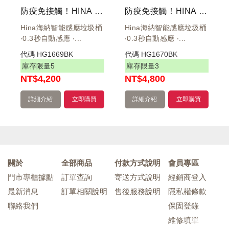
防疫免接觸！HINA 大容量智能環境桶 40L 黑 HN-ZS02-40B
防疫免接觸！HINA 大容量智能環境桶 50L 黑 HN-ZS02-50B
Hina海納智能感應垃圾桶
Hina海納智能感應垃圾桶
‧0.3秒自動感應 ‧...
‧0.3秒自動感應 ‧...
代碼
HG1669BK
代碼
HG1670BK
庫存限量
5
庫存限量
3
NT
$4,200
NT
$4,800
詳細介紹
立即購買
詳細介紹
立即購買
關於
全部商品
付款方式說明
會員專區
門市專櫃據點
訂單查詢
寄送方式說明
經銷商登入
最新消息
訂單相關說明
售後服務說明
隱私權條款
聯絡我們
保固登錄
維修填單