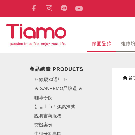
保固登錄
維修
產品總覽 PRODUCTS
首
✨ 歡慶30週年 ✨
🔥 SANREMO品牌週 🔥
咖啡學院
新品上市！焦點推薦
說明書與服務
交機案例
中租分期專區