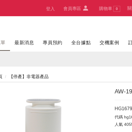
關
會員專區
購物車
登入
0
填單
最新消息
專員預約
全台據點
交機案例
頁
【停產】非電器產品
AW-1
HG1679
代碼
hg1
人氣
405