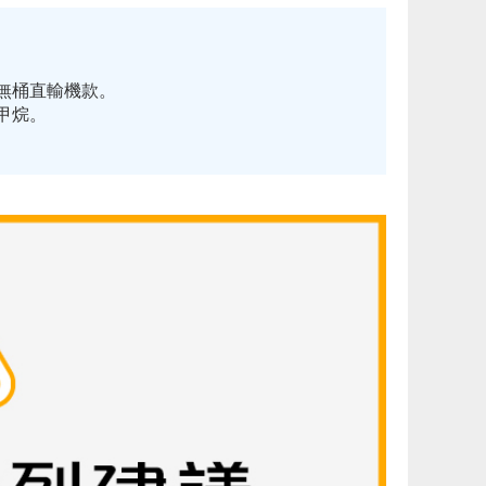
無桶直輸機款。
甲烷。