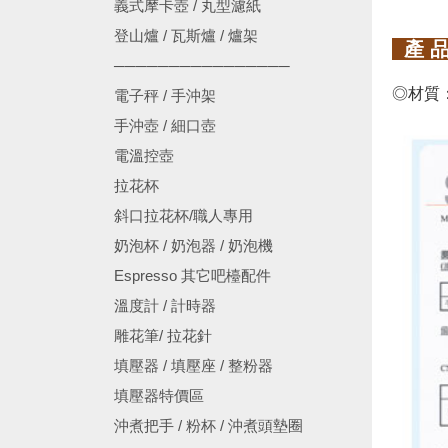
義式摩卡壺 / 丸型濾紙
登山爐 / 瓦斯爐 / 爐架
產 品
────────────────
◎材質：
電子秤 / 手沖架
手沖壺 / 細口壺
電溫控壺
拉花杯
斜口拉花杯/職人專用
奶泡杯 / 奶泡器 / 奶泡機
Espresso 其它吧檯配件
溫度計 / 計時器
雕花筆/ 拉花針
填壓器 / 填壓座 / 整粉器
填壓器特價區
沖煮把手 / 粉杯 / 沖煮頭墊圈