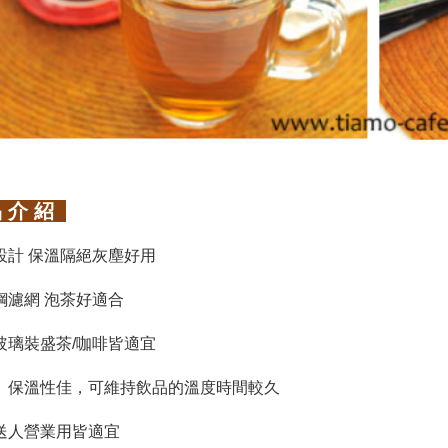
 介 紹
設計 保溫隔絕灰塵好用
鋼濾網 泡茶好適合
玻璃裝盛茶/咖啡皆適宜
、保溫性佳，可維持飲品的溫度時間較久
送人營業用皆適宜