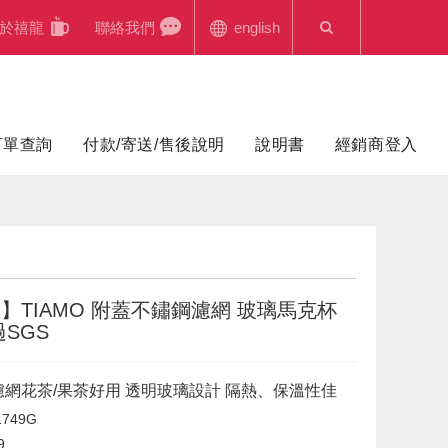
於禧龍
聯絡我們
english
訂單查詢
付款/寄送/售後說明
說明書
經銷商登入
】TIAMO 附蓋不鏽鋼濾網 玻璃馬克杯
過SGS
網花茶/果茶好用 透明玻璃設計 隔熱、保溫性佳
1749G
9