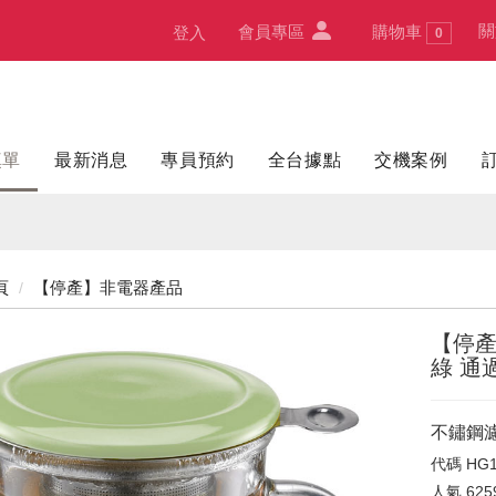
關
會員專區
購物車
登入
0
填單
最新消息
專員預約
全台據點
交機案例
頁
【停產】非電器產品
【停產
綠 通
不鏽鋼濾
代碼
HG
人氣
625