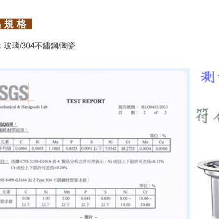
 規 格
玻璃/304不鏽鋼/陶瓷