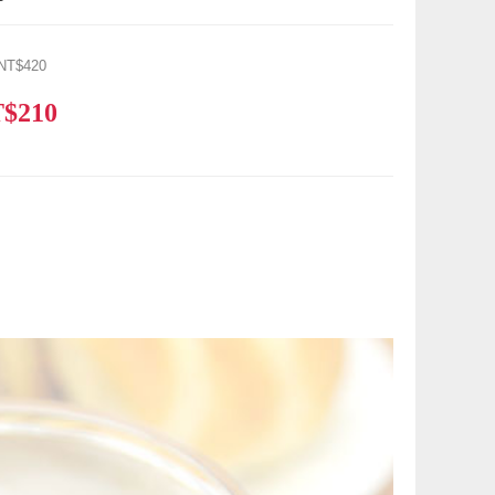
NT$420
$210