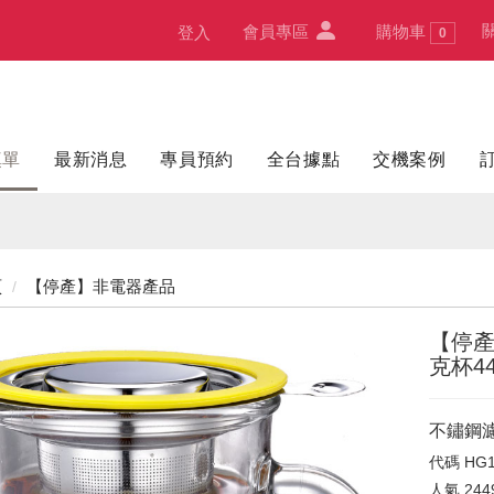
會員專區
購物車
登入
0
填單
最新消息
專員預約
全台據點
交機案例
頁
【停產】非電器產品
【停產
克杯44
不鏽鋼濾
代碼
HG1
人氣
244