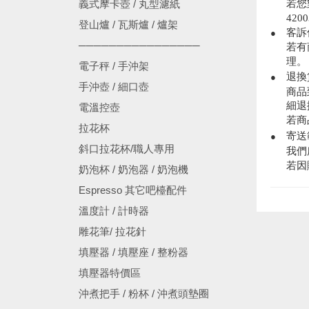
若您
義式摩卡壺 / 丸型濾紙
420
登山爐 / 瓦斯爐 / 爐架
客訴
●
────────────────
若有
理。
電子秤 / 手沖架
退換
●
手沖壺 / 細口壺
商品
細退
電溫控壺
若商
拉花杯
寄送
●
斜口拉花杯/職人專用
我們
若因
奶泡杯 / 奶泡器 / 奶泡機
Espresso 其它吧檯配件
溫度計 / 計時器
雕花筆/ 拉花針
填壓器 / 填壓座 / 整粉器
填壓器特價區
沖煮把手 / 粉杯 / 沖煮頭墊圈