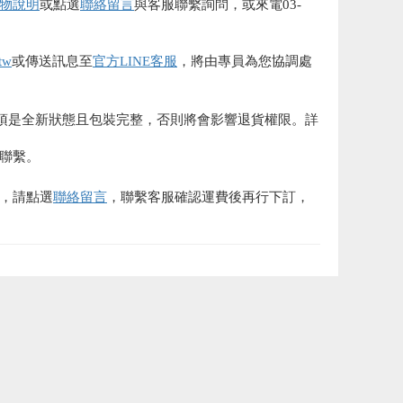
物說明
或點選
聯絡留言
與客服聯繫詢問，或來電03-
tw
或傳送訊息至
官方LINE客服
，將由專員為您協調處
須是全新狀態且包裝完整，否則將會影響退貨權限。詳
聯繫。
，請點選
聯絡留言
，聯繫客服確認運費後再行下訂，