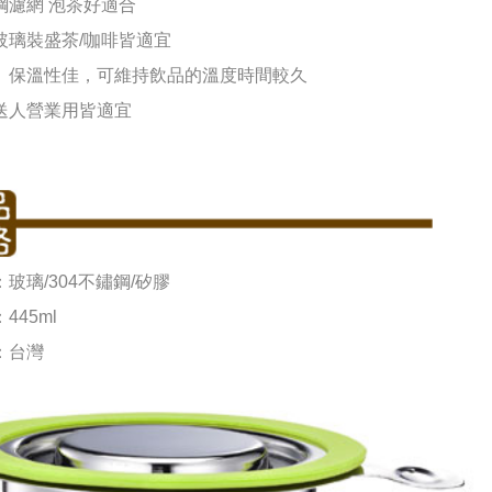
鋼濾網 泡茶好適合
玻璃裝盛茶/咖啡皆適宜
、保溫性佳，可維持飲品的溫度時間較久
送人營業用皆適宜
玻璃/304不鏽鋼/矽膠
445ml
：台灣