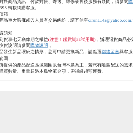
對於商品資訊、付款對帳、寄送、維修或售後服務有疑問，請參閱
購
0393 轉接網購客服。
信箱
商品重大瑕疵或與人員有交易糾紛，請寄信至
ciron114s@yahoo.com.
貨須知
到貨享七天猶豫期之權益
(注意！鑑賞期非試用期)
，辦理退貨商品必
換貨說明請參閱
購物說明
。
品發生新品瑕疵之情形，您可申請更換新品，請點選
聯絡留言
與客服
範圍
所提供的產品配送區域範圍以台灣本島為主，若您有離島配送的需求
購買數量、重量超過本島物流金額，需補繳超額運費。