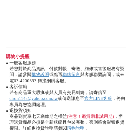
購物小提醒
一般客服服務
●
若您對於商品資訊、付款對帳、寄送、維修或售後服務有疑
問，請參閱
購物說明
或點選
聯絡留言
與客服聯繫詢問，或來
電03-4200393 轉接網購客服。
客訴信箱
●
若有商品重大瑕疵或與人員有交易糾紛，請寄信至
ciron114s@yahoo.com.tw
或傳送訊息至
官方LINE客服
，將由
專員為您協調處理。
退換貨須知
●
商品到貨享七天猶豫期之權益
(注意！鑑賞期非試用期)
，辦
理退貨商品必須是全新狀態且包裝完整，否則將會影響退貨
權限。詳細退換貨說明請參閱
購物說明
。