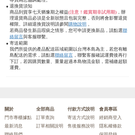
專員為您協調處理。
退換貨須知
●
商品到貨享七天猶豫期之權益
(注意！鑑賞期非試用期)
，辦
理退貨商品必須是全新狀態且包裝完整，否則將會影響退貨
權限。詳細退換貨說明請參閱
購物說明
。
若商品發生新品瑕疵之情形，您可申請更換新品，請點選
聯
絡留言
與客服聯繫。
寄送範圍
●
我們所提供的產品配送區域範圍以台灣本島為主，若您有離
島配送的需求，請點選
聯絡留言
，聯繫客服確認運費後再行
下訂，若因購買數量、重量超過本島物流金額，需補繳超額
運費。
關於
全部商品
付款方式說明
會員專區
門市專櫃據點
訂單查詢
寄送方式說明
經銷商登入
最新消息
訂單相關說明
售後服務說明
隱私權條款
聯絡我們
保固登錄