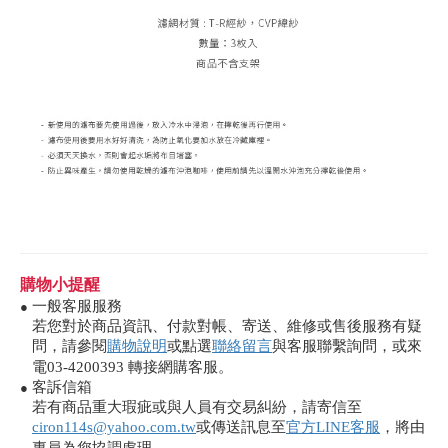
購物小提醒
一般客服服務
●
若您對於商品資訊、付款對帳、寄送、維修或售後服務有疑
問，請參閱
購物說明
或點選
聯絡留言
與客服聯繫詢問，或來
電03-4200393 轉接網購客服。
客訴信箱
●
若有商品重大瑕疵或與人員有交易糾紛，請寄信至
ciron114s@yahoo.com.tw
或傳送訊息至
官方LINE客服
，將由