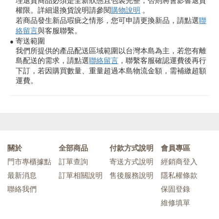
理退貨商品必須是全新狀態且包裝完整，否則將會影響退貨
權限。詳細退換貨說明請參閱
購物說明
。
若商品發生新品瑕疵之情形，您可申請更換新品，請點選
聯
絡留言
與客服聯繫。
寄送範圍
●
我們所提供的產品配送區域範圍以台灣本島為主，若您有離
島配送的需求，請點選
聯絡留言
，聯繫客服確認運費後再行
下訂，若因購買數量、重量超過本島物流金額，需補繳超額
運費。
關於
全部商品
付款方式說明
會員專區
門市專櫃據點
訂單查詢
寄送方式說明
經銷商登入
最新消息
訂單相關說明
售後服務說明
隱私權條款
聯絡我們
保固登錄
維修填單