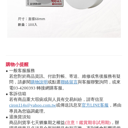
購物小提醒
一般客服服務
●
若您對於商品資訊、付款對帳、寄送、維修或售後服務有疑
問，請參閱
購物說明
或點選
聯絡留言
與客服聯繫詢問，或來
電03-4200393 轉接網購客服。
客訴信箱
●
若有商品重大瑕疵或與人員有交易糾紛，請寄信至
ciron114s@yahoo.com.tw
或傳送訊息至
官方LINE客服
，將由
專員為您協調處理。
退換貨須知
●
商品到貨享七天猶豫期之權益
(注意！鑑賞期非試用期)
，辦