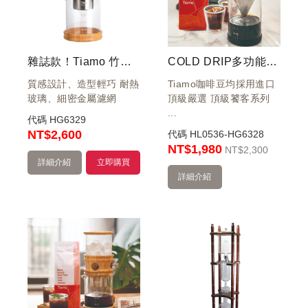
雜誌款！Tiamo 竹製冰滴咖啡壺組600ml(5人份)
COLD DRIP多功能冰滴咖啡+冰滴咖啡豆
質感設計、造型輕巧 耐熱
Tiamo咖啡豆均採用進口
玻璃、細密金屬濾網
頂級嚴選 頂級饕客系列
...
代碼
HG6329
NT
$2,600
代碼
HL0536-HG6328
NT$1,980
NT
$2,300
詳細介紹
立即購買
詳細介紹