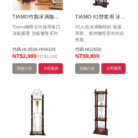
TIAMO竹製冰滴咖啡壺+ 冰滴咖啡豆
TIAMO #1營業用 冰滴咖啡壺 25人份
Tiamo咖啡豆均採用進口
25人份冰滴咖啡組 低溫
頂級嚴選 頂級饕客系列
萃取、保持咖啡原有的自
...
然風...
代碼
HL0536-HG6329
代碼
HG2650
NT$2,980
NT
$9,800
NT
$3,200
詳細介紹
立即購買
詳細介紹
立即購買