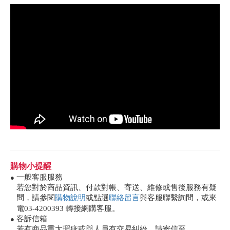
購物小提醒
一般客服服務
●
若您對於商品資訊、付款對帳、寄送、維修或售後服務有疑
問，請參閱
購物說明
或點選
聯絡留言
與客服聯繫詢問，或來
電03-4200393 轉接網購客服。
客訴信箱
●
若有商品重大瑕疵或與人員有交易糾紛，請寄信至