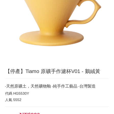
【停產】Tiamo 原礦手作濾杯V01 - 鵝絨黃
‧天然原礦土，天然礦物釉 ‧純手作工藝品 ‧台灣製造
代碼
HG5530Y
人氣
5552