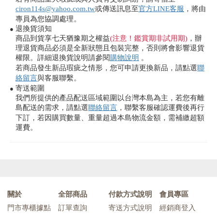
ciron114s@yahoo.com.tw
或傳送訊息至
官方LINE客服
，將由
專員為您協調處理。
退換貨須知
●
商品到貨享七天猶豫期之權益
(注意！鑑賞期非試用期)
，辦
理退貨商品必須是全新狀態且包裝完整，否則將會影響退貨
權限。詳細退換貨說明請參閱
購物說明
。
若商品發生新品瑕疵之情形，您可申請更換新品，請點選
聯
絡留言
與客服聯繫。
寄送範圍
●
我們所提供的產品配送區域範圍以台灣本島為主，若您有離
島配送的需求，請點選
聯絡留言
，聯繫客服確認運費後再行
下訂，若因購買數量、重量超過本島物流金額，需補繳超額
運費。
關於
全部商品
付款方式說明
會員專區
門市專櫃據點
訂單查詢
寄送方式說明
經銷商登入