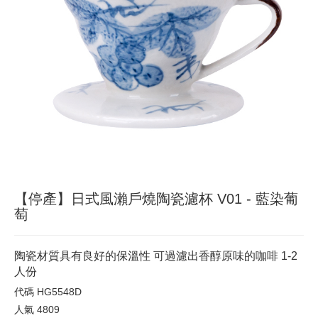
【停產】日式風瀨戶燒陶瓷濾杯 V01 - 藍染葡
萄
陶瓷材質具有良好的保溫性 可過濾出香醇原味的咖啡 1-2
人份
代碼
HG5548D
人氣
4809