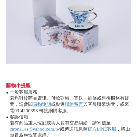
購物小提醒
一般客服服務
●
若您對於商品資訊、付款對帳、寄送、維修或售後服務有疑
問，請參閱
購物說明
或點選
聯絡留言
與客服聯繫詢問，或來
電03-4200393 轉接網購客服。
客訴信箱
●
若有商品重大瑕疵或與人員有交易糾紛，請寄信至
ciron114s@yahoo.com.tw
或傳送訊息至
官方LINE客服
，將由
專員為您協調處理。