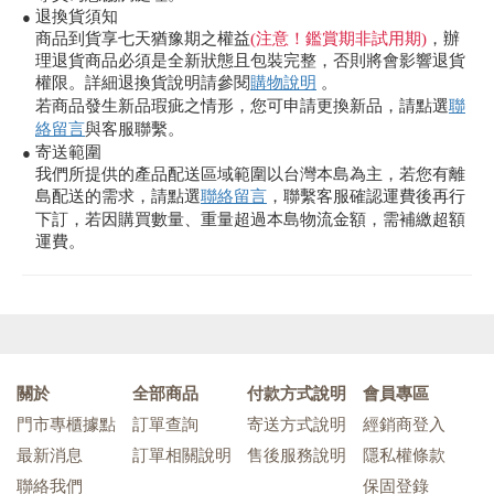
退換貨須知
●
商品到貨享七天猶豫期之權益
(注意！鑑賞期非試用期)
，辦
理退貨商品必須是全新狀態且包裝完整，否則將會影響退貨
權限。詳細退換貨說明請參閱
購物說明
。
若商品發生新品瑕疵之情形，您可申請更換新品，請點選
聯
絡留言
與客服聯繫。
寄送範圍
●
我們所提供的產品配送區域範圍以台灣本島為主，若您有離
島配送的需求，請點選
聯絡留言
，聯繫客服確認運費後再行
下訂，若因購買數量、重量超過本島物流金額，需補繳超額
運費。
關於
全部商品
付款方式說明
會員專區
門市專櫃據點
訂單查詢
寄送方式說明
經銷商登入
最新消息
訂單相關說明
售後服務說明
隱私權條款
聯絡我們
保固登錄