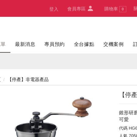
會員專區
購物車
登入
0
填單
最新消息
專員預約
全台據點
交機案例
頁
【停產】非電器產品
【停產
錐形研
可愛
代碼
HG6
人氣
705