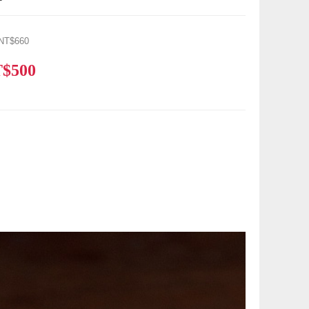
NT$660
$500