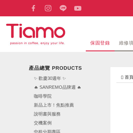
保固登錄
維修
產品總覽 PRODUCTS
首
✨ 歡慶30週年 ✨
🔥 SANREMO品牌週 🔥
咖啡學院
新品上市！焦點推薦
說明書與服務
交機案例
中租分期專區