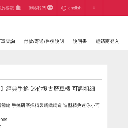
關於禧龍
聯絡我們
english
訂單查詢
付款/寄送/售後說明
說明書
經銷商登入
】經典手搖 迷你復古磨豆機 可調粗細
磨齒輪 手搖研磨捍精製鋼鐵鑄造 造型精典迷你小巧
069
0