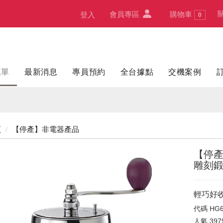
會員專區
購物車
登入
0
填單
最新消息
專員預約
全台據點
交機案例
頁
【停產】非電器產品
【停產
雕刻
輕巧好收
代碼
HG6
人氣
397