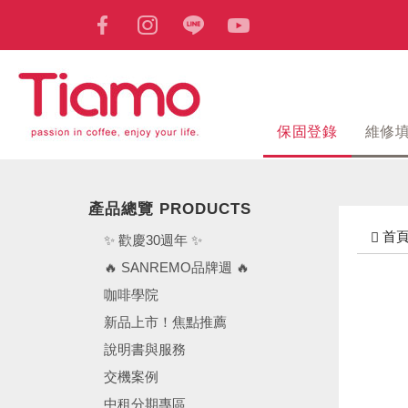
保固登錄
維修
產品總覽 PRODUCTS
首
✨ 歡慶30週年 ✨
🔥 SANREMO品牌週 🔥
咖啡學院
新品上市！焦點推薦
說明書與服務
交機案例
中租分期專區