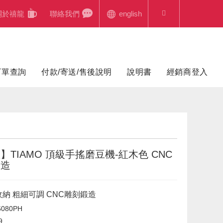
關於禧龍
聯絡我們
english
訂單查詢
付款/寄送/售後說明
說明書
經銷商登入
】TIAMO 頂級手搖磨豆機-紅木色 CNC
鍛造
納 粗細可調 CNC雕刻鍛造
080PH
9