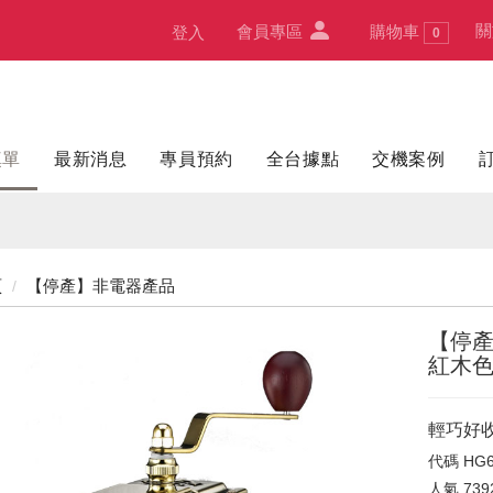
關
會員專區
購物車
登入
0
填單
最新消息
專員預約
全台據點
交機案例
頁
【停產】非電器產品
【停產
紅木色
輕巧好收
代碼
HG6
人氣
739