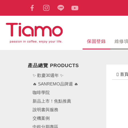
保固登錄
維修
產品總覽 PRODUCTS
首
✨ 歡慶30週年 ✨
🔥 SANREMO品牌週 🔥
咖啡學院
新品上市！焦點推薦
說明書與服務
交機案例
中租分期專區