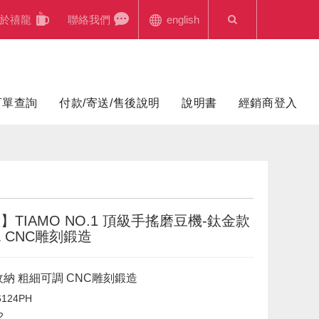
於禧龍
聯絡我們
english
訂單查詢
付款/寄送/售後說明
說明書
經銷商登入
】TIAMO NO.1 頂級手搖磨豆機-鈦金款
 CNC雕刻鍛造
納 粗細可調 CNC雕刻鍛造
124PH
2