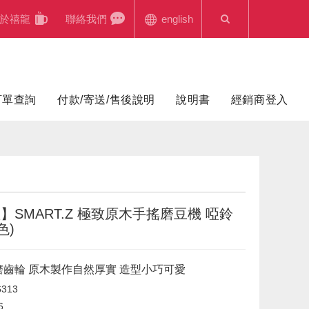
於禧龍
聯絡我們
english
訂單查詢
付款/寄送/售後說明
說明書
經銷商登入
】SMART.Z 極致原木手搖磨豆機 啞鈴
色)
磨齒輪 原木製作自然厚實 造型小巧可愛
313
6