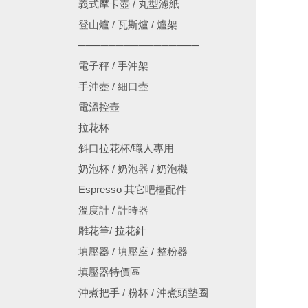
義式摩卡壺 / 丸型濾紙
登山爐 / 瓦斯爐 / 爐架
────────────────
電子秤 / 手沖架
手沖壺 / 細口壺
電溫控壺
拉花杯
斜口拉花杯/職人專用
奶泡杯 / 奶泡器 / 奶泡機
Espresso 其它吧檯配件
溫度計 / 計時器
雕花筆/ 拉花針
填壓器 / 填壓座 / 整粉器
填壓器特價區
沖煮把手 / 粉杯 / 沖煮頭墊圈