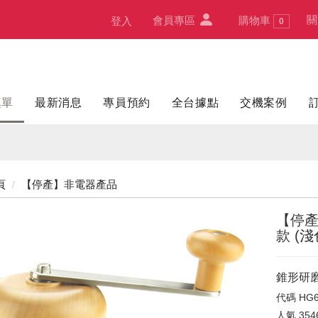
關
會員專區
購物車
登入
0
填單
最新消息
專員預約
全台據點
交機案例
頁
【停產】非電器產品
【停產
款 (淺
錐形研
代碼
HG6
人氣
354