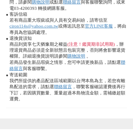
問，請參閱
購物說明
或點選
聯絡留言
與客服聯繫詢問，或來
電03-4200393 轉接網購客服。
客訴信箱
●
若有商品重大瑕疵或與人員有交易糾紛，請寄信至
ciron114s@yahoo.com.tw
或傳送訊息至
官方LINE客服
，將由
專員為您協調處理。
退換貨須知
●
商品到貨享七天猶豫期之權益
(注意！鑑賞期非試用期)
，辦
理退貨商品必須是全新狀態且包裝完整，否則將會影響退貨
權限。詳細退換貨說明請參閱
購物說明
。
若商品發生新品瑕疵之情形，您可申請更換新品，請點選
聯
絡留言
與客服聯繫。
寄送範圍
●
我們所提供的產品配送區域範圍以台灣本島為主，若您有離
島配送的需求，請點選
聯絡留言
，聯繫客服確認運費後再行
下訂，若因購買數量、重量超過本島物流金額，需補繳超額
運費。