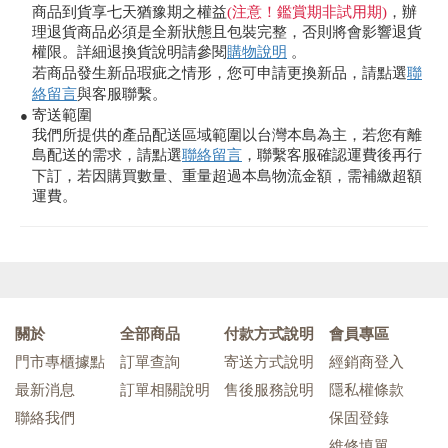
商品到貨享七天猶豫期之權益
(注意！鑑賞期非試用期)
，辦
理退貨商品必須是全新狀態且包裝完整，否則將會影響退貨
權限。詳細退換貨說明請參閱
購物說明
。
若商品發生新品瑕疵之情形，您可申請更換新品，請點選
聯
絡留言
與客服聯繫。
寄送範圍
●
我們所提供的產品配送區域範圍以台灣本島為主，若您有離
島配送的需求，請點選
聯絡留言
，聯繫客服確認運費後再行
下訂，若因購買數量、重量超過本島物流金額，需補繳超額
運費。
關於
全部商品
付款方式說明
會員專區
門市專櫃據點
訂單查詢
寄送方式說明
經銷商登入
最新消息
訂單相關說明
售後服務說明
隱私權條款
聯絡我們
保固登錄
維修填單