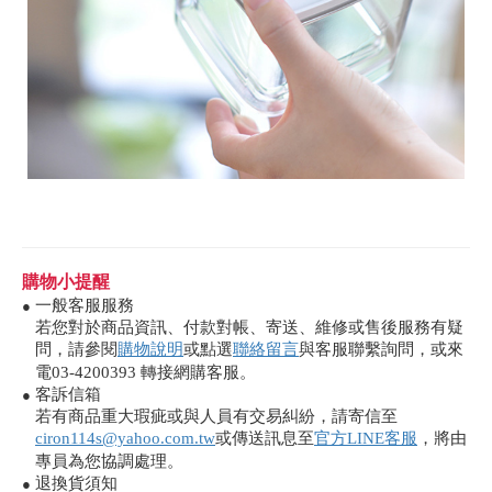
購物小提醒
一般客服服務
●
若您對於商品資訊、付款對帳、寄送、維修或售後服務有疑
問，請參閱
購物說明
或點選
聯絡留言
與客服聯繫詢問，或來
電03-4200393 轉接網購客服。
客訴信箱
●
若有商品重大瑕疵或與人員有交易糾紛，請寄信至
ciron114s@yahoo.com.tw
或傳送訊息至
官方LINE客服
，將由
專員為您協調處理。
退換貨須知
●