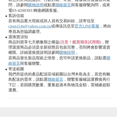
問，請參閱
購物說明
或點選
聯絡留言
與客服聯繫詢問，或來
電03-4200393 轉接網購客服。
客訴信箱
●
若有商品重大瑕疵或與人員有交易糾紛，請寄信至
ciron114s@yahoo.com.tw
或傳送訊息至
官方LINE客服
，將由
專員為您協調處理。
退換貨須知
●
商品到貨享七天猶豫期之權益
(注意！鑑賞期非試用期)
，辦
理退貨商品必須是全新狀態且包裝完整，否則將會影響退貨
權限。詳細退換貨說明請參閱
購物說明
。
若商品發生新品瑕疵之情形，您可申請更換新品，請點選
聯
絡留言
與客服聯繫。
寄送範圍
●
我們所提供的產品配送區域範圍以台灣本島為主，若您有離
島配送的需求，請點選
聯絡留言
，聯繫客服確認運費後再行
下訂，若因購買數量、重量超過本島物流金額，需補繳超額
運費。