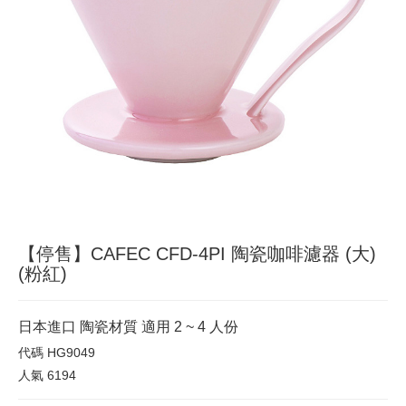
【停售】CAFEC CFD-4PI 陶瓷咖啡濾器 (大)
(粉紅)
日本進口 陶瓷材質 適用 2 ~ 4 人份
代碼
HG9049
人氣
6194