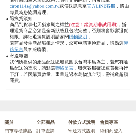
若有商品重大瑕疵或與人員有交易糾紛，請寄信至
ciron114s@yahoo.com.tw
或傳送訊息至
官方LINE客服
，將由
專員為您協調處理。
退換貨須知
●
商品到貨享七天猶豫期之權益
(注意！鑑賞期非試用期)
，辦
理退貨商品必須是全新狀態且包裝完整，否則將會影響退貨
權限。詳細退換貨說明請參閱
購物說明
。
若商品發生新品瑕疵之情形，您可申請更換新品，請點選
聯
絡留言
與客服聯繫。
寄送範圍
●
我們所提供的產品配送區域範圍以台灣本島為主，若您有離
島配送的需求，請點選
聯絡留言
，聯繫客服確認運費後再行
下訂，若因購買數量、重量超過本島物流金額，需補繳超額
運費。
關於
全部商品
付款方式說明
會員專區
門市專櫃據點
訂單查詢
寄送方式說明
經銷商登入