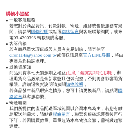
購物小提醒
一般客服服務
●
若您對於商品資訊、付款對帳、寄送、維修或售後服務有疑
問，請參閱
購物說明
或點選
聯絡留言
與客服聯繫詢問，或來
電03-4200393 轉接網購客服。
客訴信箱
●
若有商品重大瑕疵或與人員有交易糾紛，請寄信至
ciron114s@yahoo.com.tw
或傳送訊息至
官方LINE客服
，將由
專員為您協調處理。
退換貨須知
●
商品到貨享七天猶豫期之權益
(注意！鑑賞期非試用期)
，辦
理退貨商品必須是全新狀態且包裝完整，否則將會影響退貨
權限。詳細退換貨說明請參閱
購物說明
。
若商品發生新品瑕疵之情形，您可申請更換新品，請點選
聯
絡留言
與客服聯繫。
寄送範圍
●
我們所提供的產品配送區域範圍以台灣本島為主，若您有離
島配送的需求，請點選
聯絡留言
，聯繫客服確認運費後再行
下訂，若因購買數量、重量超過本島物流金額，需補繳超額
運費。