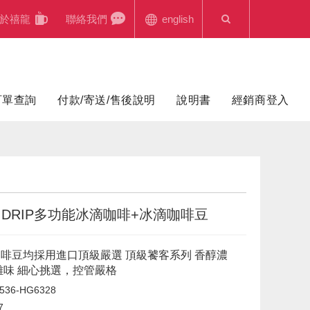
於禧龍
聯絡我們
english
訂單查詢
付款/寄送/售後說明
說明書
經銷商登入
D DRIP多功能冰滴咖啡+冰滴咖啡豆
o咖啡豆均採用進口頂級嚴選 頂級饕客系列 香醇濃
雜味 細心挑選，控管嚴格
536-HG6328
7