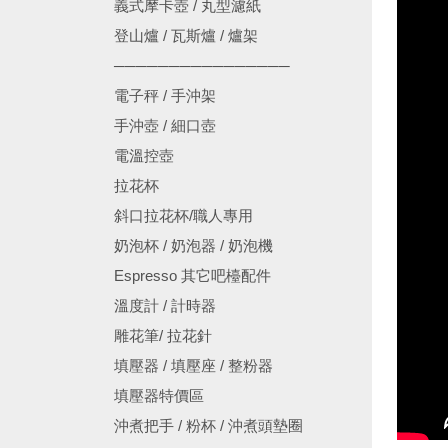
義式摩卡壺 / 丸型濾紙
登山爐 / 瓦斯爐 / 爐架
────────────────
電子秤 / 手沖架
手沖壺 / 細口壺
電溫控壺
拉花杯
斜口拉花杯/職人專用
奶泡杯 / 奶泡器 / 奶泡機
Espresso 其它吧檯配件
溫度計 / 計時器
雕花筆/ 拉花針
填壓器 / 填壓座 / 整粉器
填壓器特價區
沖煮把手 / 粉杯 / 沖煮頭墊圈