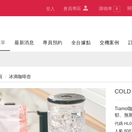
關
會員專區
購物車
登入
0
填單
最新消息
專員預約
全台據點
交機案例
頁
冰滴咖啡壺
COL
Tiam
郁、無
代碼
HL0
人氣
808