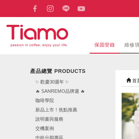
保固登錄
維修
產品總覽 PRODUCTS
首
✨ 歡慶30週年 ✨
🔥 SANREMO品牌週 🔥
咖啡學院
新品上市！焦點推薦
說明書與服務
交機案例
中租分期專區